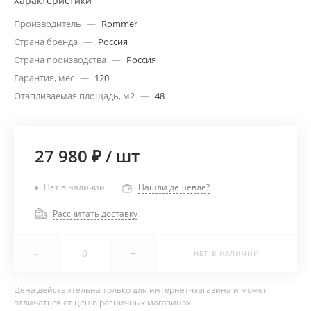
Характеристики
Производитель
—
Rommer
Страна бренда
—
Россия
Страна производства
—
Россия
Гарантия, мес
—
120
Отапливаемая площадь, м2
—
48
27 980 ₽
/
шт
Нет в наличии
Нашли дешевле?
Рассчитать доставку
-
+
НЕТ В НАЛИЧИИ
Цена действительна только для интернет-магазина и может
отличаться от цен в розничных магазинах