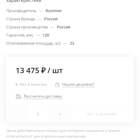
Характеристики
Производитель
—
Rommer
Страна бренда
—
Россия
Страна производства
—
Россия
Гарантия, мес
—
120
Отапливаемая площадь, м2
—
23
13 475 ₽
/
шт
Нет в наличии
Нашли дешевле?
Рассчитать доставку
-
+
НЕТ В НАЛИЧИИ
Цена действительна только для интернет-магазина и может
отличаться от цен в розничных магазинах