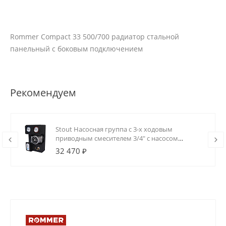
Rommer Compact 33 500/700 радиатор стальной
панельный с боковым подключением
Рекомендуем
Stout Насосная группа с 3-х ходовым
приводным смесителем 3/4" с насосом
Grundfos UPSO 15-65 130
32 470 ₽