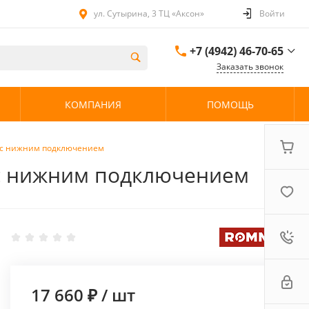
ул. Сутырина, 3 ТЦ «Аксон»
Войти
+7 (4942) 46-70-65
Заказать звонок
+7 (4942) 46-70-65
КОМПАНИЯ
ПОМОЩЬ
ул. Сутырина, 3 ТЦ
«Аксон»
08:00 - 20:00 без
выходных
й с нижним подключением
 с нижним подключением
17 660 ₽
/
шт