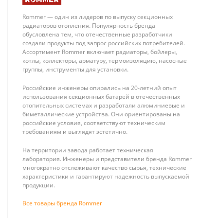
Rommer — один из лидеров по выпуску секционных
радиаторов отопления. Популярность бренда
обусловлена тем, что отечественные разработчики
создали продукты под запрос российских потребителей.
Ассортимент Rommer включает радиаторы, бойлеры,
котлы, коллекторы, арматуру, термоизоляцию, насосные
группы, инструменты для установки.
Stout Труба
Rispa RBF-200
металлопластиковая
Бойлер
Российские инженеры опирались на 20-летний опыт
16 х 2.0 (метражом, в
напольный из
138 ₽
81 600 ₽
использования секционных батарей в отечественных
бухте 200м)
нерж. стали AISI
отопительных системах и разработали алюминиевые и
304 (объем
биметаллические устройства. Они ориентированы на
бака 200л,
российские условия, соответствуют техническим
змеевик: 1.1 м2,
требованиям и выглядят эстетично.
1.5 мм)
На территории завода работает техническая
лаборатория. Инженеры и представители бренда Rommer
многократно отслеживают качество сырья, технические
характеристики и гарантируют надежность выпускаемой
продукции.
Все товары бренда Rommer