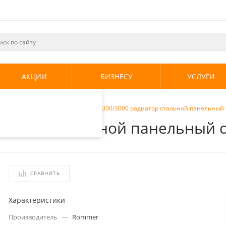
ециалистами и
те. Продолжая
его использования.
АКЦИИ
БИЗНЕСУ
УСЛУГИ
енциальности
.
радиаторы
/
Rommer Ventil 11 300/3000 радиатор стальной панельны
 радиатор стальной панельный
СРАВНИТЬ
Характеристики
Производитель
—
Rommer