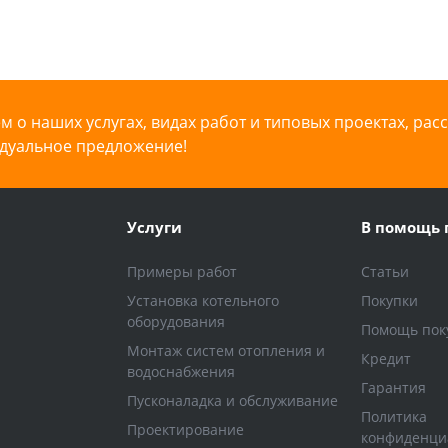
 о наших услугах, видах работ и типовых проектах, рас
дуальное предложение!
Услуги
В помощь 
Примеры работ
Статьи
Установка котельного
Покупки
оборудования
Помощь пок
Монтаж систем отопления и
Кредит
водоснабжения
Гарантия
Пусконаладка и обслуживание
Политика
Проектирование
конфиденци