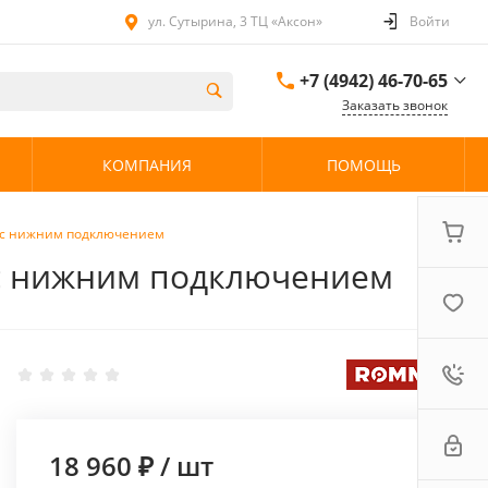
ул. Сутырина, 3 ТЦ «Аксон»
Войти
+7 (4942) 46-70-65
Заказать звонок
+7 (4942) 46-70-65
КОМПАНИЯ
ПОМОЩЬ
ул. Сутырина, 3 ТЦ
«Аксон»
08:00 - 20:00 без
выходных
й с нижним подключением
 с нижним подключением
18 960 ₽
/
шт