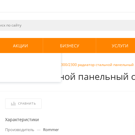
ециалистами и
те. Продолжая
его использования.
АКЦИИ
БИЗНЕСУ
УСЛУГИ
енциальности
.
радиаторы
/
Rommer Ventil 21 300/2300 радиатор стальной панельны
 радиатор стальной панельный
СРАВНИТЬ
Характеристики
Производитель
—
Rommer