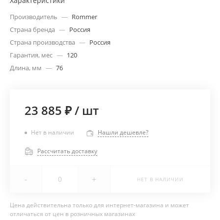
Характеристики
Производитель
—
Rommer
Страна бренда
—
Россия
Страна производства
—
Россия
Гарантия, мес
—
120
Длина, мм
—
76
23 885 ₽
/
шт
Нет в наличии
Нашли дешевле?
Рассчитать доставку
-
+
НЕТ В НАЛИЧИИ
Цена действительна только для интернет-магазина и может
отличаться от цен в розничных магазинах