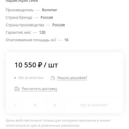
Характеристики
Производитель
—
Rommer
Страна бренда
—
Россия
Страна производства
—
Россия
Гарантия, мес
—
120
Отапливаемая площадь, м2
—
16
10 550 ₽
/
шт
Нет в наличии
Нашли дешевле?
Рассчитать доставку
-
+
НЕТ В НАЛИЧИИ
Цена действительна только для интернет-магазина и может
отличаться от цен в розничных магазинах