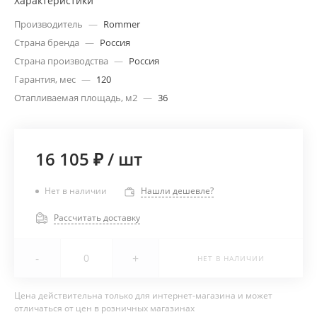
Характеристики
Производитель
—
Rommer
Страна бренда
—
Россия
Страна производства
—
Россия
Гарантия, мес
—
120
Отапливаемая площадь, м2
—
36
16 105 ₽
/
шт
Нет в наличии
Нашли дешевле?
Рассчитать доставку
-
+
НЕТ В НАЛИЧИИ
Цена действительна только для интернет-магазина и может
отличаться от цен в розничных магазинах