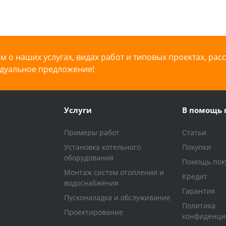
 о наших услугах, видах работ и типовых проектах, рас
дуальное предложение!
Услуги
В помощь 
Примеры работ
Статьи
Установка котельного
Покупки
оборудования
Помощь пок
Монтаж систем отопления и
Кредит
водоснабжения
Гарантия
Пусконаладка и обслуживание
Политика
Проектирование
конфиденци