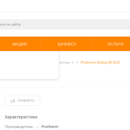
ециалистами и
те. Продолжая
его использования.
АКЦИИ
БИЗНЕСУ
УСЛУГИ
енциальности
.
отопления
/
Твердотопливные котлы
/
Protherm Бобер 40 DLO
СРАВНИТЬ
Характеристики
Производитель
—
Protherm