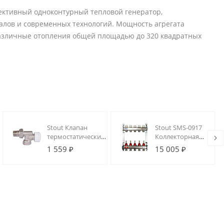
ективный одноконтурный тепловой генератор,
лов и современных технологий. Мощность агрегата
 различные отопления общей площадью до 320 квадратных
Stout Клапан
Stout SMS-0917
термостатический,
Коллекторная
осевой 1/2"
группа 05 вых.
1 559 ₽
15 005 ₽
из
нержавеющей
стали (с
расходомерами)