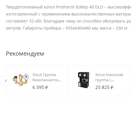
Твердотопливный котел Protherm Бобер 40 DLO – высокоэфф
изготовленный с применением высококачественных материа
составляет 32 кВт, благодаря чему он способен обогревать
метров. Габариты прибора – 935х640х440 мм, масса – 230 кг.
Рекомендуем
Stout Группа
Stout Насосная
безопасности
группа с
котла 1" (до 50
прямым
6 395 ₽
25 825 ₽
кВт) (без
контуром 3/4" с
теплоизоляции)
насосом
(OR 503.525)
Grundfos UPSO
15-65 130 в
теплоизоляции