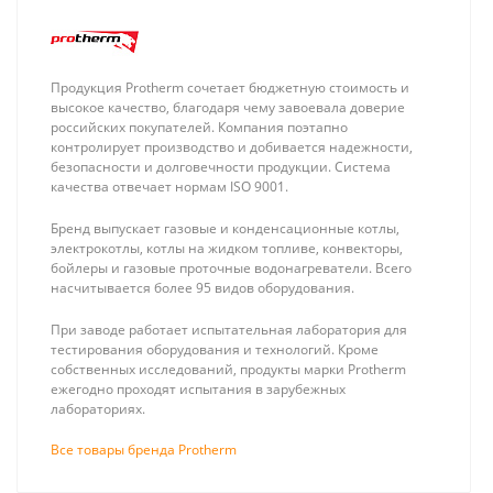
Продукция Protherm сочетает бюджетную стоимость и
высокое качество, благодаря чему завоевала доверие
российских покупателей. Компания поэтапно
контролирует производство и добивается надежности,
безопасности и долговечности продукции. Система
качества отвечает нормам ISO 9001.
Бренд выпускает газовые и конденсационные котлы,
электрокотлы, котлы на жидком топливе, конвекторы,
бойлеры и газовые проточные водонагреватели. Всего
Simplex RTL
ZONT H2000+
насчитывается более 95 видов оборудования.
вентиль в
PRO.V2,
комплекте с
Универсальный
7 005 ₽
44 300 ₽
При заводе работает испытательная лаборатория для
термостатической
GSM / Wi-Fi /
тестирования оборудования и технологий. Кроме
головкой, прямой
Etherrnet
собственных исследований, продукты марки Protherm
1/2 x 3/4
контроллер
ежегодно проходят испытания в зарубежных
лабораториях.
Все товары бренда Protherm