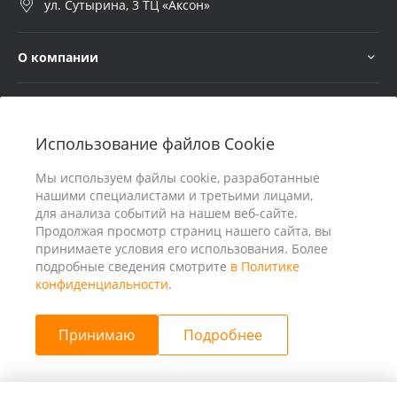
ул. Сутырина, 3 ТЦ «Аксон»
О компании
Услуги
Использование файлов Cookie
В помощь покупателю
Мы используем файлы cookie, разработанные
нашими специалистами и третьими лицами,
для анализа событий на нашем веб-сайте.
Продолжая просмотр страниц нашего сайта, вы
принимаете условия его использования. Более
подробные сведения смотрите
в Политике
конфиденциальности
.
Принимаю
Подробнее
© 2026 ООО «25 Киловатт» ИНН 4401188290, Все права