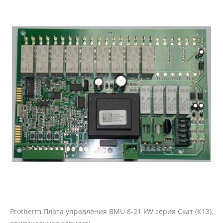
Protherm Плата управления BMU 8-21 kW серия Скат (К13),