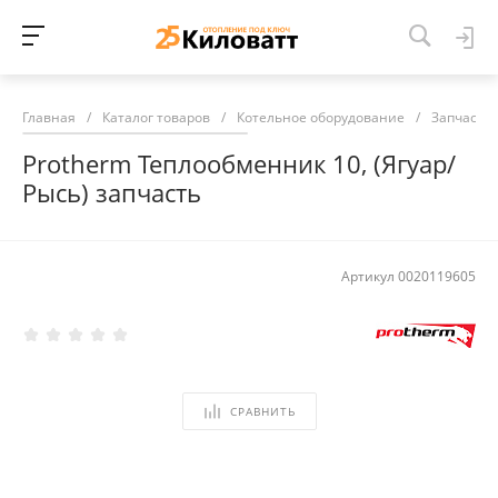
Главная
/
Каталог товаров
/
Котельное оборудование
/
Запчасти 
Protherm Теплообменник 10, (Ягуар/
Рысь) запчасть
Артикул
0020119605
СРАВНИТЬ