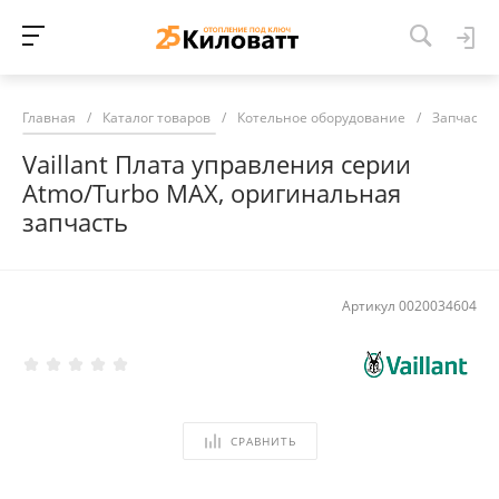
Главная
/
Каталог товаров
/
Котельное оборудование
/
Запчасти 
Vaillant Плата управления серии
Atmo/Turbo MAX, оригинальная
запчасть
Артикул
0020034604
СРАВНИТЬ