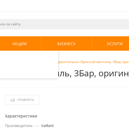
ециалистами и
те. Продолжая
его использования.
АКЦИИ
БИЗНЕСУ
УСЛУГИ
енциальности
.
и для котлов
/
Vaillant Предохранительно сбросной вентиль, 3Бар, ор
бросной вентиль, 3Бар, ориги
СРАВНИТЬ
Характеристики
Производитель
—
Vaillant