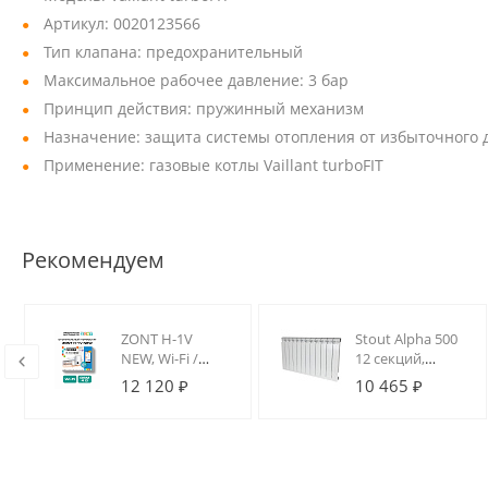
Артикул: 0020123566
Тип клапана: предохранительный
Максимальное рабочее давление: 3 бар
Принцип действия: пружинный механизм
Назначение: защита системы отопления от избыточного 
Применение: газовые котлы Vaillant turboFIT
Рекомендуем
ZONT H-1V
Stout Alpha 500
NEW, Wi-Fi /
12 секций,
GSM термостат
радиатор
12 120 ₽
10 465 ₽
для котлов на
алюминиевый
DIN-рейку
секционный