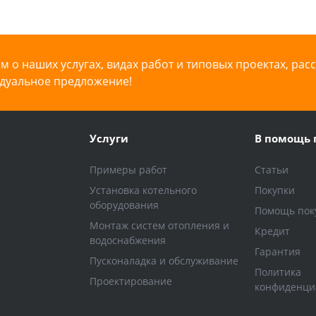
 о наших услугах, видах работ и типовых проектах, рас
дуальное предложение!
Услуги
В помощь 
Примеры работ
Статьи
Установка котельного
Покупки
оборудования
Помощь пок
Монтаж систем отопления и
Кредит
водоснабжения
Гарантия
Пусконаладка и обслуживание
Политика
Проектирование
конфиденци