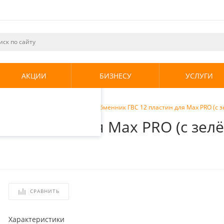
ециалистами и
те. Продолжая
его использования.
АКЦИИ
БИЗНЕСУ
УСЛУГИ
енциальности
.
и для котлов
/
Vaillant Теплообменник ГВС 12 пластин для Max PRO (с
12 пластин для Max PRO (с зел
СРАВНИТЬ
Характеристики