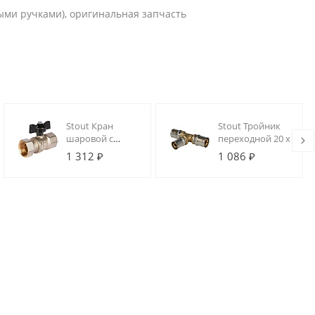
ными ручками), оригинальная запчасть
Stout Кран
Stout Тройник
шаровой с
переходной 20 х 16 х
накидной
20 для
1 312 ₽
1 086 ₽
гайкой прямой,
металлопластиковых
ВР/НГ, ручка
труб прессовой
бабочка 3/4"