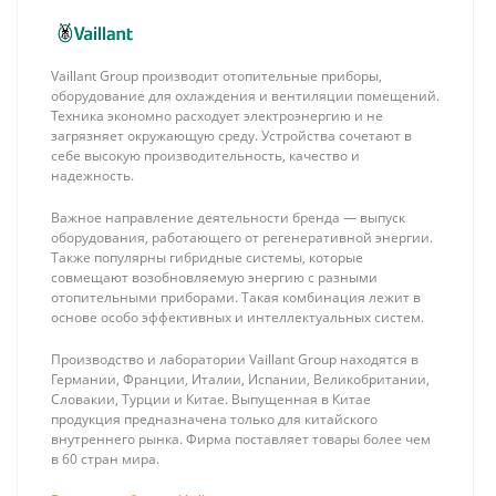
Vaillant Group производит отопительные приборы,
оборудование для охлаждения и вентиляции помещений.
Техника экономно расходует электроэнергию и не
загрязняет окружающую среду. Устройства сочетают в
себе высокую производительность, качество и
надежность.
Stout Pex-A 16
ProAqua Труба
Важное направление деятельности бренда — выпуск
(2.0) + EVOH,
полипропиленовая
оборудования, работающего от регенеративной энергии.
(метражом, в
армированная
155 ₽
635 ₽
Также популярны гибридные системы, которые
бухте 500м)
алюминием d = 40
совмещают возобновляемую энергию с разными
труба из
х 6,7
отопительными приборами. Такая комбинация лежит в
сшитого
основе особо эффективных и интеллектуальных систем.
полиэтилена
(цвет красный)
Производство и лаборатории Vaillant Group находятся в
Германии, Франции, Италии, Испании, Великобритании,
Словакии, Турции и Китае. Выпущенная в Китае
продукция предназначена только для китайского
внутреннего рынка. Фирма поставляет товары более чем
в 60 стран мира.