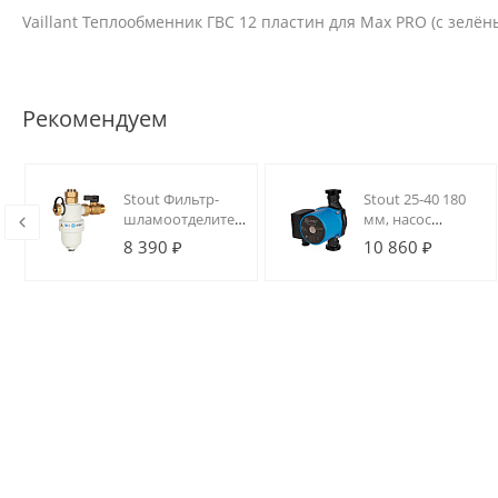
Vaillant Теплообменник ГВС 12 пластин для Max PRO (с зелё
Рекомендуем
Stout Фильтр-
Stout 25-40 180
шламоотделитель
мм, насос
с магнитом для
циркуляционный
8 390 ₽
10 860 ₽
настенных
3-х скоростной, с
котлов, 3/4"
гайками
НР-3/4" НГ-3/4" НР