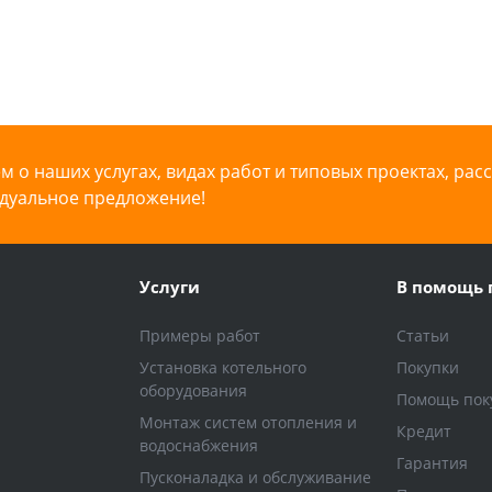
 о наших услугах, видах работ и типовых проектах, рас
дуальное предложение!
Услуги
В помощь 
Примеры работ
Статьи
Установка котельного
Покупки
оборудования
Помощь пок
Монтаж систем отопления и
Кредит
водоснабжения
Гарантия
Пусконаладка и обслуживание