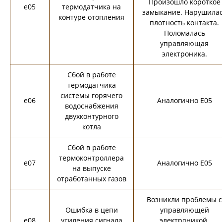
Произошло короткое
e05
термодатчика на
замыкание. Нарушила
контуре отопления
плотность контакта.
Поломалась
управляющая
электроника.
Сбой в работе
термодатчика
системы горячего
e06
Аналогично E05
водоснабжения
двухконтурного
котла
Сбой в работе
термоконтроллера
e07
Аналогично E05
на выпуске
отработанных газов
Возникли проблемы с
Ошибка в цепи
управляющей
e08
усиления сигнала
электроникой.