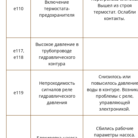
Включение
Вышел из строя
e110
термостата-
термостат. Ослабли
предохранителя
контакты.
Высокое давление в
e117,
трубопроводе
e118
гидравлического
контура
Снизилось или
Непроходимость
повысилось давлени
сигналов реле
воды в контуре. Возник
e119
гидравлического
проблемы с реле,
давления
управляющей
электроникой.
Сбились рабочие
параметры насоса.
Блокировка насоса