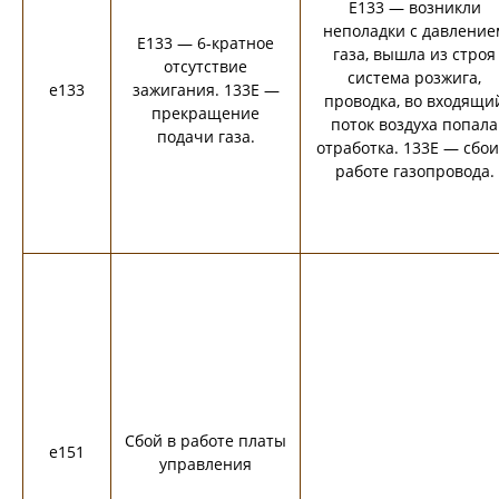
E133 — возникли
неполадки с давление
E133 — 6-кратное
газа, вышла из строя
отсутствие
система розжига,
e133
зажигания. 133E —
проводка, во входящи
прекращение
поток воздуха попала
подачи газа.
отработка. 133E — сбои
работе газопровода.
Сбой в работе платы
e151
управления