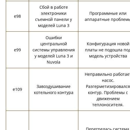
Сбой в работе
электроники
Программные или
e98
съемной панели у
аппаратные проблем
моделей Luna 3
Ошибки
центральной
Конфигурация новой
e99
системы управления
платы не подошла по
у моделей Luna 3 и
модель устройства
Nuvola
Неправильно работае
насос.
Завоздушивание
Разгерметизировался
e109
котельного контура
контур. Проблемы с
движением
теплоносителя.
Перегрелась система