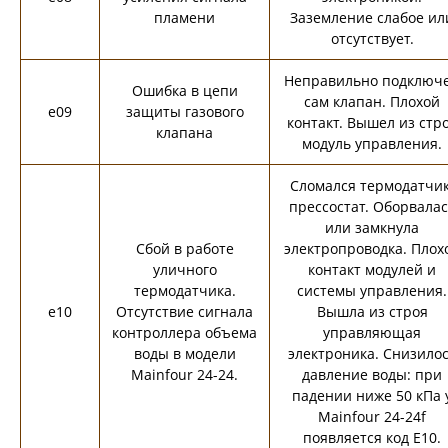
пламени
Заземление слабое ил
отсутствует.
Неправильно подключ
Ошибка в цепи
сам клапан. Плохой
e09
защиты газового
контакт. Вышел из стр
клапана
модуль управления.
Сломался термодатчик
прессостат. Оборвалас
или замкнула
Сбой в работе
электропроводка. Плох
уличного
контакт модулей и
термодатчика.
системы управления.
e10
Отсутствие сигнала
Вышла из строя
контроллера объема
управляющая
воды в модели
электроника. Снизило
Mainfour 24-24.
давление воды: при
падении ниже 50 кПа 
Mainfour 24-24f
появляется код E10.