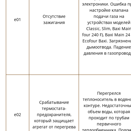
электроники. Ошибка п
настройке клапана
Отсутствие
подачи газа на
e01
зажигания
устройствах моделей
Classic, Slim, Baxi Mai
four 240 F), Baxi Main 24 
Ecofour Baxi. Загрязнен
дымоотвода. Падение
давления в газопровод
Перегрелся
теплоноситель в водян
Срабатывание
контуре. Недостаточн
термостата-
объем воды, которая
e02
предохранителя,
проходит по трубам
который защищает
первичного
агрегат от перегрева
теплообменника. Полом