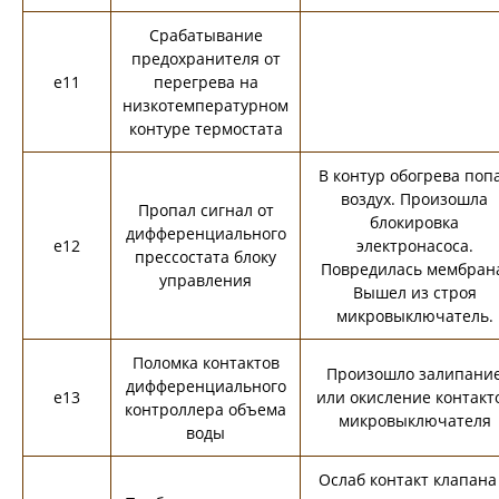
Срабатывание
предохранителя от
e11
перегрева на
низкотемпературном
контуре термостата
В контур обогрева поп
воздух. Произошла
Пропал сигнал от
блокировка
дифференциального
e12
электронасоса.
прессостата блоку
Повредилась мембран
управления
Вышел из строя
микровыключатель.
Поломка контактов
Произошло залипани
дифференциального
e13
или окисление контакт
контроллера объема
микровыключателя
воды
Ослаб контакт клапана