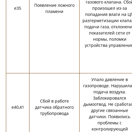
газового клапана. Сбо
Появление ложного
e35
произошел из-за
пламени
попадания влаги на ЦП
разгерметизации клапа
подачи газа, отклонен
показателей сети от
нормы, поломки
устройства управлени
Упало давление в
газопроводе. Нарушила
подача воздуха.
Заблокировался
Сбой в работе
дымоотвод. Не сработа
e40,41
датчика обратного
другие связанные
трубопровода
датчики. Появились
проблемы с
контролирующей