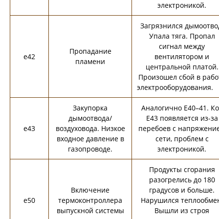
электроникой.
Загрязнился дымоотво
Упала тяга. Пропал
сигнал между
Пропадание
e42
вентилятором и
пламени
центральной платой.
Произошел сбой в рабо
электрооборудовани
Закупорка
Аналогично E40–41. Ко
дымоотвода/
E43 появляется из-за
e43
воздуховода. Низкое
перебоев с напряжени
входное давление в
сети, проблем с
газопроводе.
электроникой.
Продукты сгорания
разогрелись до 180
Включение
градусов и больше.
e50
термоконтроллера
Нарушился теплообме
выпускной системы
Вышли из строя