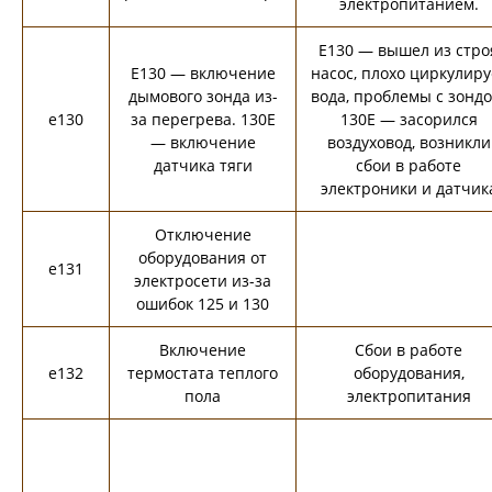
электропитанием.
E130 — вышел из стро
E130 — включение
насос, плохо циркулиру
дымового зонда из-
вода, проблемы с зондо
e130
за перегрева. 130E
130E — засорился
— включение
воздуховод, возникли
датчика тяги
сбои в работе
электроники и датчик
Отключение
оборудования от
e131
электросети из-за
ошибок 125 и 130
Включение
Сбои в работе
e132
термостата теплого
оборудования,
пола
электропитания