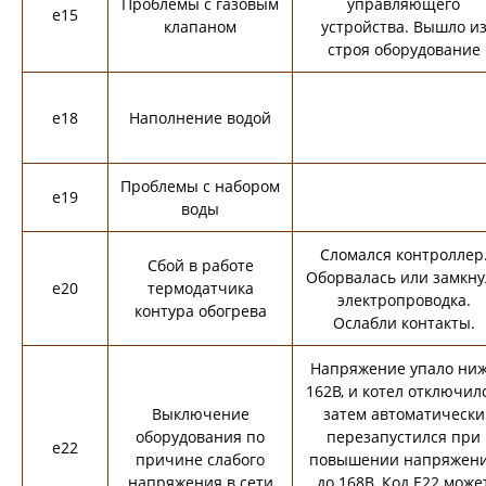
Проблемы с газовым
управляющего
e15
клапаном
устройства. Вышло и
строя оборудование
e18
Наполнение водой
Проблемы с набором
e19
воды
Сломался контроллер
Сбой в работе
Оборвалась или замкну
e20
термодатчика
электропроводка.
контура обогрева
Ослабли контакты.
Напряжение упало ни
162В, и котел отключилс
Выключение
затем автоматически
оборудования по
перезапустился при
e22
причине слабого
повышении напряжен
напряжения в сети
до 168В. Код E22 може