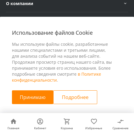
О компании
Услуги
Использование файлов Cookie
В помощь покупателю
Мы используем файлы cookie, разработанные
нашими специалистами и третьими лицами,
для анализа событий на нашем веб-сайте.
Продолжая просмотр страниц нашего сайта, вы
принимаете условия его использования. Более
подробные сведения смотрите
в Политике
конфиденциальности
.
Принимаю
Подробнее
© 2026 ООО «25 Киловатт» ИНН 4401188290, Все права
защищены
Главная
Главная
Кабинет
Кабинет
Корзина
Корзина
Избранные
Избранные
Сравнение
Сравнение