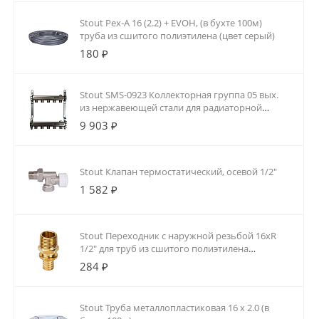
Stout Pex-A 16 (2.2) + EVOH, (в бухте 100м)
труба из сшитого полиэтилена (цвет серый)
180 ₽
Stout SMS-0923 Коллекторная группа 05 вых.
из нержавеющей стали для радиаторной
разводки
9 903 ₽
Stout Клапан термостатический, осевой 1/2"
1 582 ₽
Stout Переходник с наружной резьбой 16xR
1/2" для труб из сшитого полиэтилена
аксиальный
284 ₽
Stout Труба металлопластиковая 16 х 2.0 (в