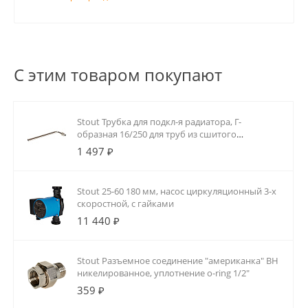
С этим товаром покупают
Stout Трубка для подкл-я радиатора, Г-
образная 16/250 для труб из сшитого
полиэтилена аксиальный
1 497 ₽
Stout 25-60 180 мм, насос циркуляционный 3-х
скоростной, с гайками
11 440 ₽
Stout Разъемное соединение "американка" ВН
никелированное, уплотнение o-ring 1/2"
359 ₽