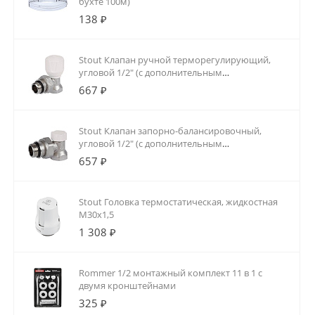
бухте 100м)
138 ₽
Stout Клапан ручной терморегулирующий,
угловой 1/2" (с дополнительным
уплотнением)
667 ₽
Stout Клапан запорно-балансировочный,
угловой 1/2" (с дополнительным
уплотнением)
657 ₽
Stout Головка термостатическая, жидкостная
M30x1,5
1 308 ₽
Rommer 1/2 монтажный комплект 11 в 1 с
двумя кронштейнами
325 ₽