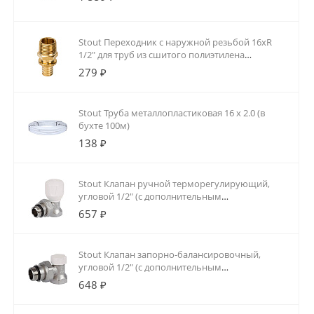
Stout Переходник с наружной резьбой 16xR
1/2" для труб из сшитого полиэтилена
аксиальный
279 ₽
Stout Труба металлопластиковая 16 х 2.0 (в
бухте 100м)
138 ₽
Stout Клапан ручной терморегулирующий,
угловой 1/2" (с дополнительным
уплотнением)
657 ₽
Stout Клапан запорно-балансировочный,
угловой 1/2" (с дополнительным
уплотнением)
648 ₽