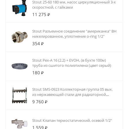
Stout 25-60 180 мм, насос циркуляционный 3-х
скоростной, с гайками
11 275 ₽
Stout Разъемное соединение "американка" ВН
никелированное, уплотнение o-ring 1/2"
354 ₽
Stout Pex-A 16 (2.2) + EVOH, (в бухте 100м)
труба из сшитого полиэтилена (цвет серый)
180 ₽
Stout SMS-0923 Коллекторная группа 05 вых.
из нержавеющей стали для радиаторной
разводки
9 760 ₽
Stout Клапан термостатический, осевой 1/2"
1 559 ₽