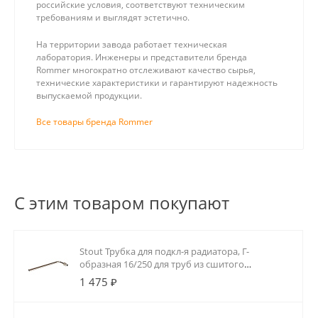
российские условия, соответствуют техническим
требованиям и выглядят эстетично.
На территории завода работает техническая
лаборатория. Инженеры и представители бренда
Rommer многократно отслеживают качество сырья,
технические характеристики и гарантируют надежность
выпускаемой продукции.
Все товары бренда Rommer
С этим товаром покупают
Stout Трубка для подкл-я радиатора, Г-
образная 16/250 для труб из сшитого
полиэтилена аксиальный
1 475 ₽