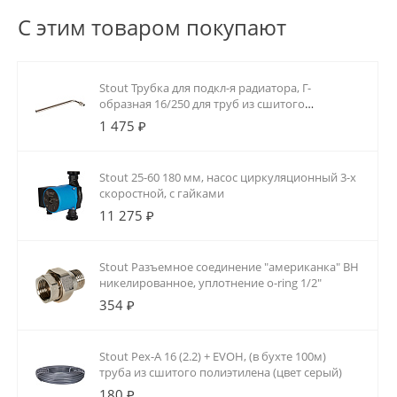
С этим товаром покупают
Stout Трубка для подкл-я радиатора, Г-
образная 16/250 для труб из сшитого
полиэтилена аксиальный
1 475 ₽
Stout 25-60 180 мм, насос циркуляционный 3-х
скоростной, с гайками
11 275 ₽
Stout Разъемное соединение "американка" ВН
никелированное, уплотнение o-ring 1/2"
354 ₽
Stout Pex-A 16 (2.2) + EVOH, (в бухте 100м)
труба из сшитого полиэтилена (цвет серый)
180 ₽