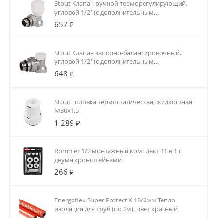
Stout Клапан ручной терморегулирующий,
угловой 1/2" (с дополнительным
уплотнением)
657 ₽
Stout Клапан запорно-балансировочный,
угловой 1/2" (с дополнительным
уплотнением)
648 ₽
Stout Головка термостатическая, жидкостная
M30x1,5
1 289 ₽
Rommer 1/2 монтажный комплект 11 в 1 с
двумя кронштейнами
266 ₽
Energoflex Super Protect K 18/6мм Тепло
изоляция для труб (по 2м), цвет красный