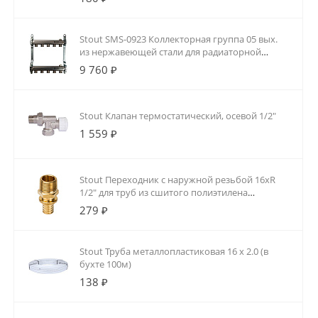
Stout SMS-0923 Коллекторная группа 05 вых.
из нержавеющей стали для радиаторной
разводки
9 760 ₽
Stout Клапан термостатический, осевой 1/2"
1 559 ₽
Stout Переходник с наружной резьбой 16xR
1/2" для труб из сшитого полиэтилена
аксиальный
279 ₽
Stout Труба металлопластиковая 16 х 2.0 (в
бухте 100м)
138 ₽