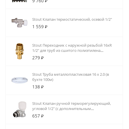
9 760 ₽
Stout Клапан термостатический, осевой 1/2"
1 559 ₽
Stout Переходник с наружной резьбой 16xR
1/2" для труб из сшитого полиэтилена
аксиальный
279 ₽
Stout Труба металлопластиковая 16 х 2.0 (в
бухте 100м)
138 ₽
Stout Клапан ручной терморегулирующий,
угловой 1/2" (с дополнительным
уплотнением)
657 ₽