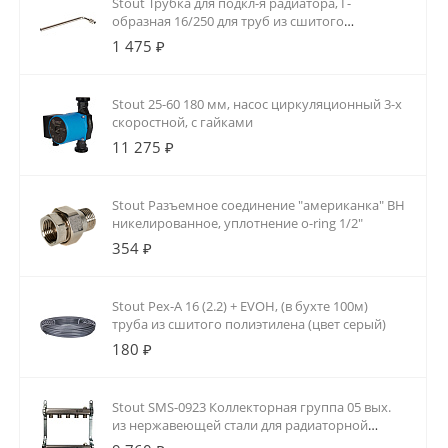
Stout Трубка для подкл-я радиатора, Г-
образная 16/250 для труб из сшитого
полиэтилена аксиальный
1 475 ₽
Stout 25-60 180 мм, насос циркуляционный 3-х
скоростной, с гайками
11 275 ₽
Stout Разъемное соединение "американка" ВН
никелированное, уплотнение o-ring 1/2"
354 ₽
Stout Pex-A 16 (2.2) + EVOH, (в бухте 100м)
труба из сшитого полиэтилена (цвет серый)
180 ₽
Stout SMS-0923 Коллекторная группа 05 вых.
из нержавеющей стали для радиаторной
разводки