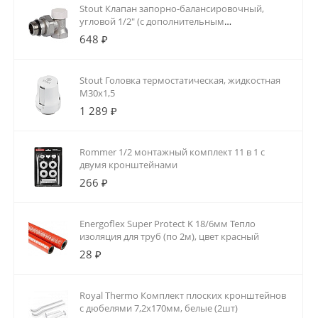
Stout Клапан запорно-балансировочный,
угловой 1/2" (с дополнительным
уплотнением)
648 ₽
Stout Головка термостатическая, жидкостная
M30x1,5
1 289 ₽
Rommer 1/2 монтажный комплект 11 в 1 с
двумя кронштейнами
266 ₽
Energoflex Super Protect K 18/6мм Тепло
изоляция для труб (по 2м), цвет красный
28 ₽
Royal Thermo Комплект плоских кронштейнов
с дюбелями 7,2х170мм, белые (2шт)