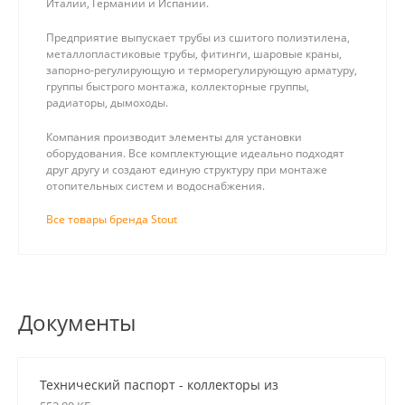
Италии, Германии и Испании.
Предприятие выпускает трубы из сшитого полиэтилена,
металлопластиковые трубы, фитинги, шаровые краны,
запорно-регулирующую и терморегулирующую арматуру,
группы быстрого монтажа, коллекторные группы,
радиаторы, дымоходы.
Компания производит элементы для установки
оборудования. Все комплектующие идеально подходят
друг другу и создают единую структуру при монтаже
отопительных систем и водоснабжения.
Все товары бренда Stout
Документы
Технический паспорт - коллекторы из
нержавеющей стали для систем отопления