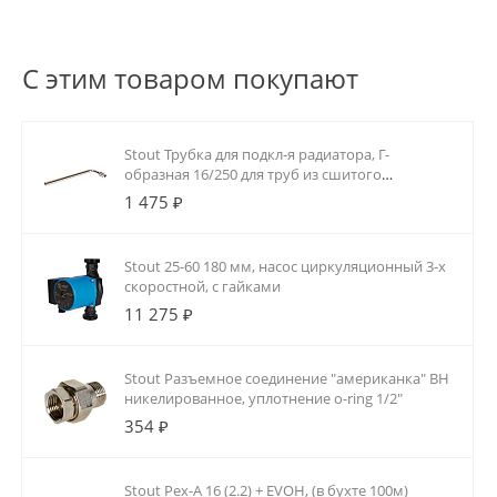
С этим товаром покупают
Stout Трубка для подкл-я радиатора, Г-
образная 16/250 для труб из сшитого
полиэтилена аксиальный
1 475 ₽
Stout 25-60 180 мм, насос циркуляционный 3-х
скоростной, с гайками
11 275 ₽
Stout Разъемное соединение "американка" ВН
никелированное, уплотнение o-ring 1/2"
354 ₽
Stout Pex-A 16 (2.2) + EVOH, (в бухте 100м)