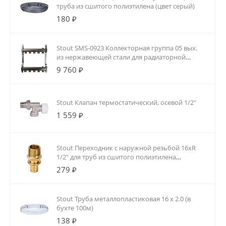
труба из сшитого полиэтилена (цвет серый)
180 ₽
Stout SMS-0923 Коллекторная группа 05 вых.
из нержавеющей стали для радиаторной
разводки
9 760 ₽
Stout Клапан термостатический, осевой 1/2"
1 559 ₽
Stout Переходник с наружной резьбой 16xR
1/2" для труб из сшитого полиэтилена
аксиальный
279 ₽
Stout Труба металлопластиковая 16 х 2.0 (в
бухте 100м)
138 ₽