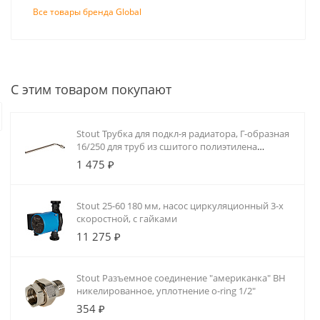
Все товары бренда Global
Монтаж систем отопления и водоснабже
Монтаж радиаторного отопл
С этим товаром покупают
Сотрудники компании «25 киловатт»
домах, коммерческих и промышленны
Stout Трубка для подкл-я радиатора, Г-образная
разрабатываем проект, монтируем р
16/250 для труб из сшитого полиэтилена
систему автоматики.
аксиальный
1 475 ₽
Stout 25-60 180 мм, насос циркуляционный 3-х
скоростной, с гайками
11 275 ₽
Stout Разъемное соединение "американка" ВН
никелированное, уплотнение o-ring 1/2"
354 ₽