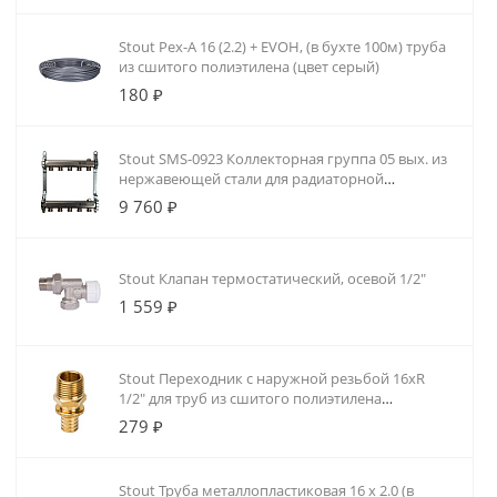
Stout Pex-A 16 (2.2) + EVOH, (в бухте 100м) труба
из сшитого полиэтилена (цвет серый)
180 ₽
Stout SMS-0923 Коллекторная группа 05 вых. из
нержавеющей стали для радиаторной
разводки
9 760 ₽
Stout Клапан термостатический, осевой 1/2"
1 559 ₽
Stout Переходник с наружной резьбой 16xR
1/2" для труб из сшитого полиэтилена
аксиальный
279 ₽
Stout Труба металлопластиковая 16 х 2.0 (в