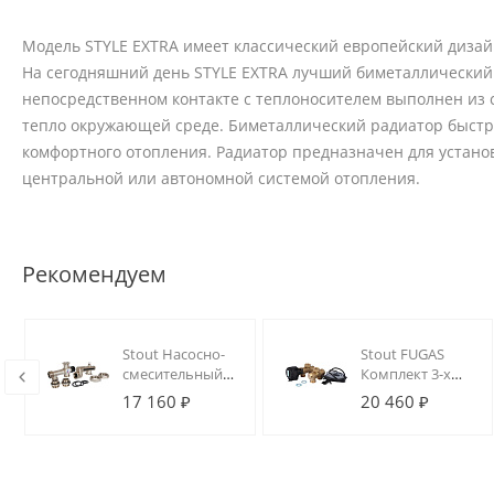
Модель STYLE EXTRA имеет классический европейский дизай
На сегодняшний день STYLE EXTRA лучший биметаллический 
непосредственном контакте с теплоносителем выполнен из 
тепло окружающей среде. Биметаллический радиатор быстр
комфортного отопления. Радиатор предназначен для устано
центральной или автономной системой отопления.
Рекомендуем
Stout Насосно-
Stout FUGAS
смесительный
Комплект 3-х
узел с
ходового
17 160 ₽
20 460 ₽
термостатическим
клапана для
клапаном 20-55°C
подключения
(без насоса)
электрокотла к
бойлеру