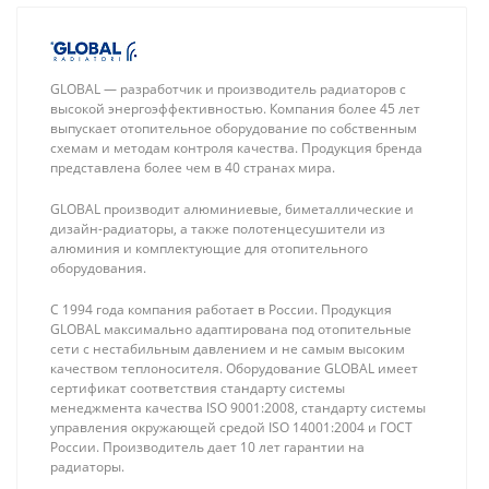
GLOBAL — разработчик и производитель радиаторов с
высокой энергоэффективностью. Компания более 45 лет
выпускает отопительное оборудование по собственным
схемам и методам контроля качества. Продукция бренда
представлена более чем в 40 странах мира.
GLOBAL производит алюминиевые, биметаллические и
дизайн-радиаторы, а также полотенцесушители из
алюминия и комплектующие для отопительного
оборудования.
С 1994 года компания работает в России. Продукция
GLOBAL максимально адаптирована под отопительные
сети с нестабильным давлением и не самым высоким
Rommer
Aquasfera 9501
качеством теплоносителя. Оборудование GLOBAL имеет
Подложка для
Коллекторная
сертификат соответствия стандарту системы
теплого пола 3
группа 06 вых. с
80 ₽
7 520 ₽
менеджмента качества ISO 9001:2008, стандарту системы
мм / длина 25
"маевским" и
управления окружающей средой ISO 14001:2004 и ГОСТ
м, ширина 1.2
сливом из нерж.
России. Производитель дает 10 лет гарантии на
м (по 30 м2)
стали (с
радиаторы.
расходомерами)