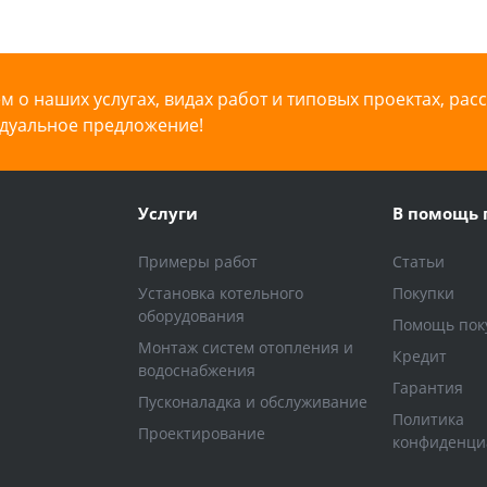
 о наших услугах, видах работ и типовых проектах, рас
дуальное предложение!
Услуги
В помощь 
Примеры работ
Статьи
Установка котельного
Покупки
оборудования
Помощь пок
Монтаж систем отопления и
Кредит
водоснабжения
Гарантия
Пусконаладка и обслуживание
Политика
Проектирование
конфиденци