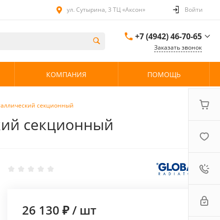
ул. Сутырина, 3 ТЦ «Аксон»
Войти
+7 (4942) 46-70-65
Заказать звонок
+7 (4942) 46-70-65
КОМПАНИЯ
ПОМОЩЬ
ул. Сутырина, 3 ТЦ
«Аксон»
08:00 - 20:00 без
выходных
еталлический секционный
ский секционный
26 130 ₽
/
шт