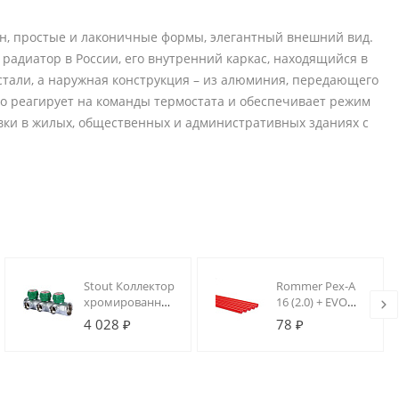
н, простые и лаконичные формы, элегантный внешний вид.
радиатор в России, его внутренний каркас, находящийся в
стали, а наружная конструкция – из алюминия, передающего
о реагирует на команды термостата и обеспечивает режим
вки в жилых, общественных и административных зданиях с
Stout Коллектор
Rommer Pex-A
хромированный
16 (2.0) + EVOH,
1", 3 отвода,
(в бухте 100м)
4 028 ₽
78 ₽
подключение
труба из
3/4" "евроконус"
сшитого
полиэтилена
(цвет красный)