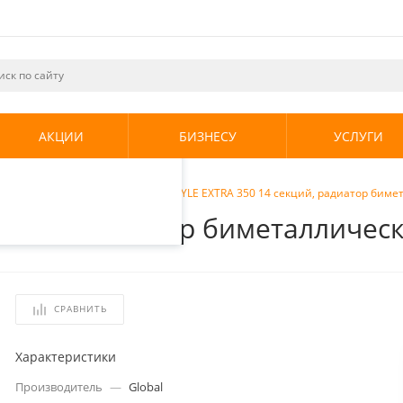
ециалистами и
те. Продолжая
его использования.
АКЦИИ
БИЗНЕСУ
УСЛУГИ
енциальности
.
ческие радиаторы
/
Global STYLE EXTRA 350 14 секций, радиатор бим
секций, радиатор биметалличе
СРАВНИТЬ
Характеристики
Производитель
—
Global