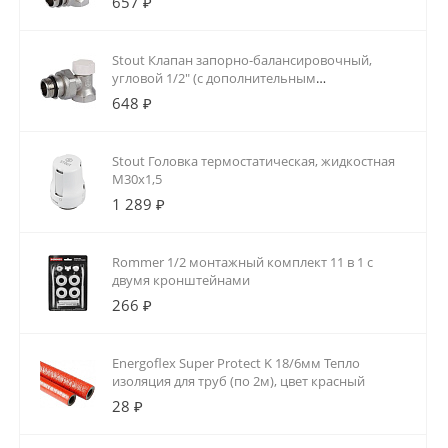
657 ₽
Stout Клапан запорно-балансировочный,
угловой 1/2" (с дополнительным
уплотнением)
648 ₽
Stout Головка термостатическая, жидкостная
M30x1,5
1 289 ₽
Rommer 1/2 монтажный комплект 11 в 1 с
двумя кронштейнами
266 ₽
Energoflex Super Protect K 18/6мм Тепло
изоляция для труб (по 2м), цвет красный
28 ₽