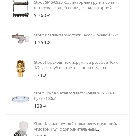
Stout SMS-0923 Коллекторная группа 05 вых.
из нержавеющей стали для радиаторной
разводки
9 760 ₽
Stout Клапан термостатический, осевой 1/2"
1 559 ₽
Stout Переходник с наружной резьбой 16xR
1/2" для труб из сшитого полиэтилена
аксиальный
279 ₽
Stout Труба металлопластиковая 16 х 2.0 (в
бухте 100м)
138 ₽
Stout Клапан ручной терморегулирующий,
угловой 1/2" (с дополнительным
уплотнением)