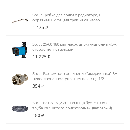
Stout Трубка для подкл-я радиатора, Г-
образная 16/250 для труб из сшитого
полиэтилена аксиальный
1 475 ₽
Stout 25-60 180 мм, насос циркуляционный 3-х
скоростной, с гайками
11 275 ₽
Stout Разъемное соединение "американка" ВН
никелированное, уплотнение o-ring 1/2"
354 ₽
Stout Pex-A 16 (2.2) + EVOH, (в бухте 100м)
труба из сшитого полиэтилена (цвет серый)
180 ₽