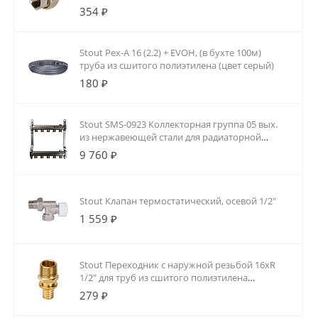
354 ₽
Stout Pex-A 16 (2.2) + EVOH, (в бухте 100м)
труба из сшитого полиэтилена (цвет серый)
180 ₽
Stout SMS-0923 Коллекторная группа 05 вых.
из нержавеющей стали для радиаторной
разводки
9 760 ₽
Stout Клапан термостатический, осевой 1/2"
1 559 ₽
Stout Переходник с наружной резьбой 16xR
1/2" для труб из сшитого полиэтилена
аксиальный
279 ₽