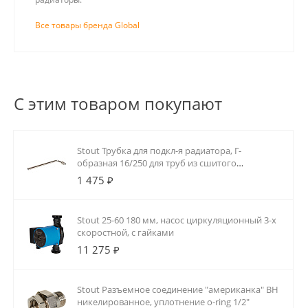
Все товары бренда Global
С этим товаром покупают
Stout Трубка для подкл-я радиатора, Г-
образная 16/250 для труб из сшитого
полиэтилена аксиальный
1 475 ₽
Stout 25-60 180 мм, насос циркуляционный 3-х
скоростной, с гайками
11 275 ₽
Stout Разъемное соединение "американка" ВН
никелированное, уплотнение o-ring 1/2"