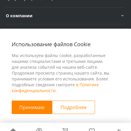
О компании
Услуги
Использование файлов Cookie
В помощь покупателю
Мы используем файлы cookie, разработанные
нашими специалистами и третьими лицами,
для анализа событий на нашем веб-сайте.
Продолжая просмотр страниц нашего сайта, вы
принимаете условия его использования. Более
подробные сведения смотрите
в Политике
конфиденциальности
.
Принимаю
Подробнее
© 2026 ООО «25 Киловатт» ИНН 4401188290, Все права