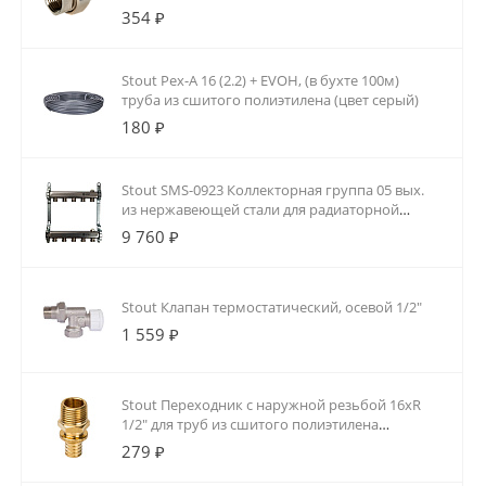
354 ₽
Stout Pex-A 16 (2.2) + EVOH, (в бухте 100м)
труба из сшитого полиэтилена (цвет серый)
180 ₽
Stout SMS-0923 Коллекторная группа 05 вых.
из нержавеющей стали для радиаторной
разводки
9 760 ₽
Stout Клапан термостатический, осевой 1/2"
1 559 ₽
Stout Переходник с наружной резьбой 16xR
1/2" для труб из сшитого полиэтилена
аксиальный
279 ₽