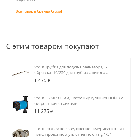
Все товары бренда Global
С этим товаром покупают
Stout Трубка для подкл-я радиатора, Г-
образная 16/250 для труб из сшитого
полиэтилена аксиальный
1 475 ₽
Stout 25-60 180 мм, насос циркуляционный 3-х
скоростной, с гайками
11 275 ₽
Stout Разъемное соединение "американка" ВН
никелированное, уплотнение o-ring 1/2"