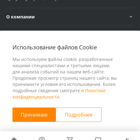
О компании
Услуги
Использование файлов Cookie
В помощь покупателю
Мы используем файлы cookie, разработанные
нашими специалистами и третьими лицами,
для анализа событий на нашем веб-сайте.
Продолжая просмотр страниц нашего сайта, вы
принимаете условия его использования. Более
подробные сведения смотрите
в Политике
конфиденциальности
.
Принимаю
Подробнее
© 2026 ООО «25 Киловатт» ИНН 4401188290, Все права