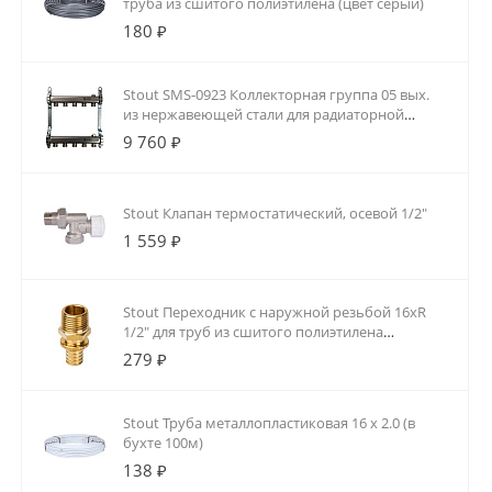
труба из сшитого полиэтилена (цвет серый)
180 ₽
Stout SMS-0923 Коллекторная группа 05 вых.
из нержавеющей стали для радиаторной
разводки
9 760 ₽
Stout Клапан термостатический, осевой 1/2"
1 559 ₽
Stout Переходник с наружной резьбой 16xR
1/2" для труб из сшитого полиэтилена
аксиальный
279 ₽
Stout Труба металлопластиковая 16 х 2.0 (в
бухте 100м)
138 ₽