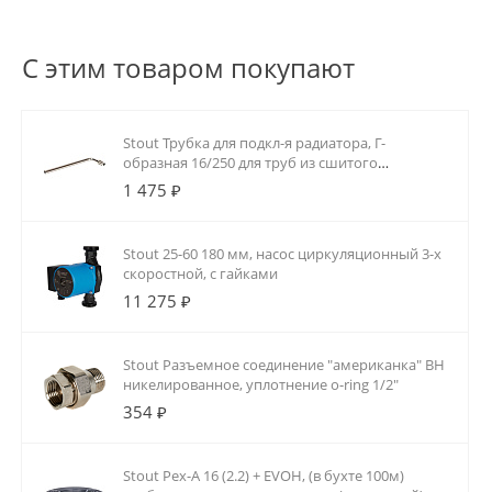
С этим товаром покупают
Stout Трубка для подкл-я радиатора, Г-
образная 16/250 для труб из сшитого
полиэтилена аксиальный
1 475 ₽
Stout 25-60 180 мм, насос циркуляционный 3-х
скоростной, с гайками
11 275 ₽
Stout Разъемное соединение "американка" ВН
никелированное, уплотнение o-ring 1/2"
354 ₽
Stout Pex-A 16 (2.2) + EVOH, (в бухте 100м)