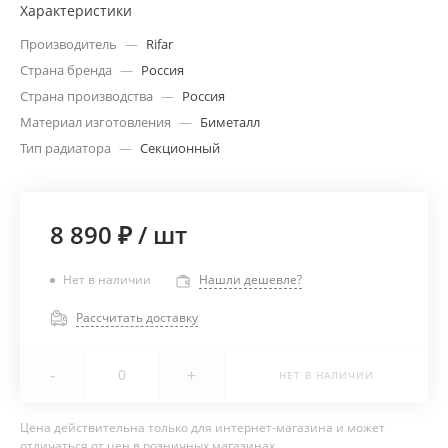
Характеристики
Производитель
—
Rifar
Страна бренда
—
Россия
Страна производства
—
Россия
Материал изготовления
—
Биметалл
Тип радиатора
—
Секционный
8 890 ₽
/
шт
Нет в наличии
Нашли дешевле?
Рассчитать доставку
-
+
НЕТ В НАЛИЧИИ
Цена действительна только для интернет-магазина и может
отличаться от цен в розничных магазинах