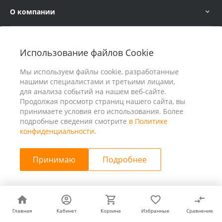
О компании
Услуги
Использование файлов Cookie
В помощь покупателю
Мы используем файлы cookie, разработанные
нашими специалистами и третьими лицами,
для анализа событий на нашем веб-сайте.
Продолжая просмотр страниц нашего сайта, вы
принимаете условия его использования. Более
подробные сведения смотрите
в Политике
конфиденциальности
.
Принимаю
Подробнее
© 2026 ООО «25 Киловатт» ИНН 4401188290, Все права
защищены
Главная
Главная
Кабинет
Кабинет
Корзина
Корзина
Избранные
Избранные
Сравнение
Сравнение