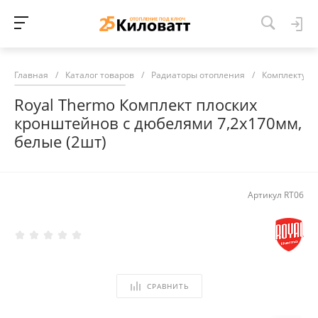
Главная
/
Каталог товаров
/
Радиаторы отопления
/
Комплектующ
Royal Thermo Комплект плоских
кронштейнов с дюбелями 7,2х170мм,
белые (2шт)
Артикул
RT06
СРАВНИТЬ