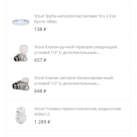
Stout Труба металлопластиковая 16 х 2.0 (в
бухте 100м)
138 ₽
Stout Клапан ручной терморегулирующий,
угловой 1/2" (с дополнительным
уплотнением)
657 ₽
Stout Клапан запорно-балансировочный,
угловой 1/2" (с дополнительным
уплотнением)
648 ₽
Stout Головка термостатическая, жидкостная
M30x1,5
1 289 ₽