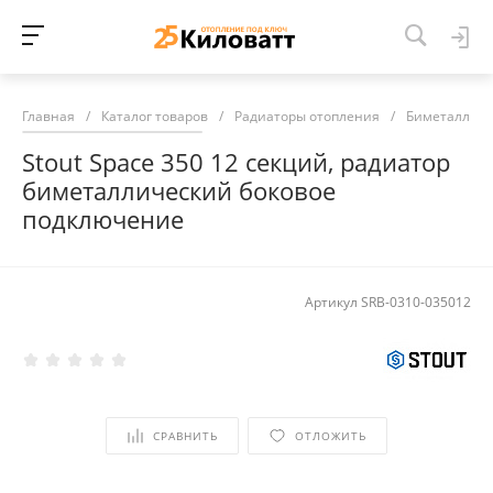
Главная
/
Каталог товаров
/
Радиаторы отопления
/
Биметалличе
Stout Space 350 12 секций, радиатор
биметаллический боковое
подключение
Артикул
SRB-0310-035012
СРАВНИТЬ
ОТЛОЖИТЬ