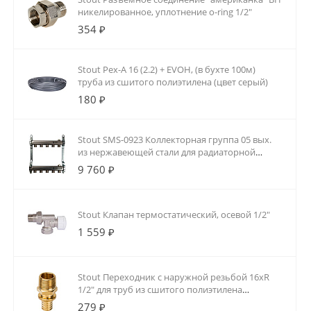
никелированное, уплотнение o-ring 1/2"
354 ₽
Stout Pex-A 16 (2.2) + EVOH, (в бухте 100м)
труба из сшитого полиэтилена (цвет серый)
180 ₽
Stout SMS-0923 Коллекторная группа 05 вых.
из нержавеющей стали для радиаторной
разводки
9 760 ₽
Stout Клапан термостатический, осевой 1/2"
1 559 ₽
Stout Переходник с наружной резьбой 16xR
1/2" для труб из сшитого полиэтилена
аксиальный
279 ₽