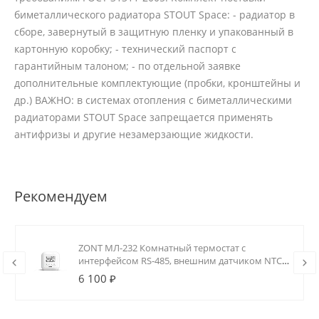
биметаллического радиатора STOUT Space: - радиатор в
сборе, завернутый в защитную пленку и упакованный в
картонную коробку; - технический паспорт с
гарантийным талоном; - по отдельной заявке
дополнительные комплектующие (пробки, кронштейны и
др.) ВАЖНО: в системах отопления с биметаллическими
радиаторами STOUT Space запрещается применять
антифризы и другие незамерзающие жидкости.
Рекомендуем
ZONT МЛ-232 Комнатный термостат с
интерфейсом RS-485, внешним датчиком NTC
и реле (0.5А)
6 100 ₽