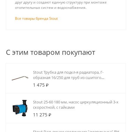
друг другу и создают единую структуру при монтаже
отопительных систем и водоснабжения.
Все товары бренда Stout
С этим товаром покупают
Stout Трубка для подкл-я радиатора, Г-
образная 16/250 для труб из сшитого
полиэтилена аксиальный
1 475 ₽
Stout 25-60 180 мм, насос циркуляционный 3-х
скоростной, с гайками
11 275 ₽
Stout Разъемное соединение "американка" ВН