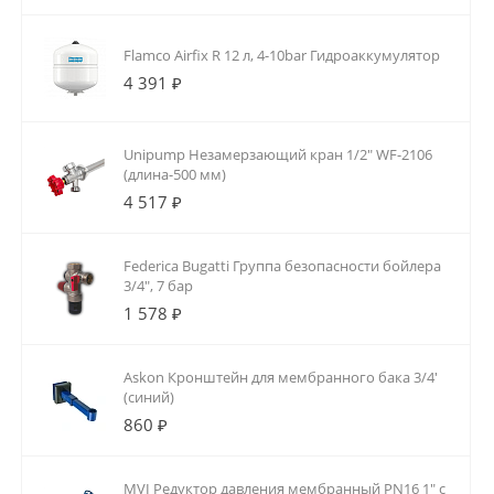
Flamco Airfix R 12 л, 4-10bar Гидроаккумулятор
4 391 ₽
Unipump Незамерзающий кран 1/2" WF-2106
(длина-500 мм)
4 517 ₽
Federica Bugatti Группа безопасности бойлера
3/4", 7 бар
1 578 ₽
Askon Кронштейн для мембранного бака 3/4'
(синий)
860 ₽
MVI Редуктор давления мембранный PN16 1" с