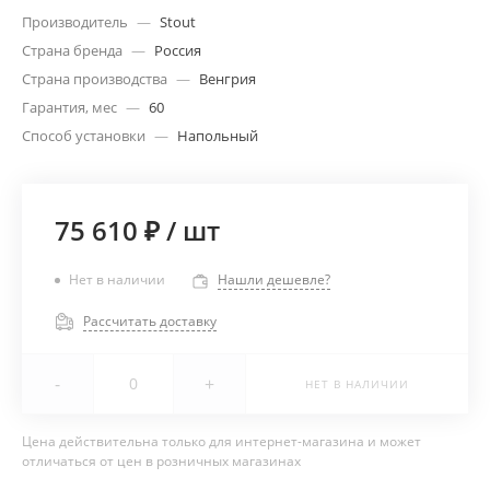
Производитель
—
Stout
Страна бренда
—
Россия
Страна производства
—
Венгрия
Гарантия, мес
—
60
Способ установки
—
Напольный
75 610 ₽
/
шт
Нет в наличии
Нашли дешевле?
Рассчитать доставку
-
+
НЕТ В НАЛИЧИИ
Цена действительна только для интернет-магазина и может
отличаться от цен в розничных магазинах