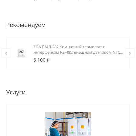
Рекомендуем
ZONT МЛ-232 Комнатный термостат с
интерфейсом RS-485, внешним датчиком NTC
и реле (0.5А)
6 100 ₽
Услуги