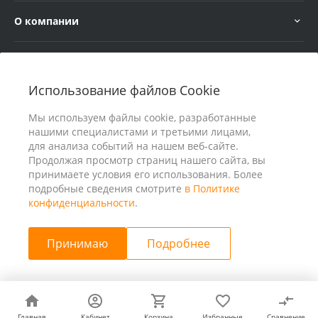
О компании
Услуги
Использование файлов Cookie
В помощь покупателю
Мы используем файлы cookie, разработанные
нашими специалистами и третьими лицами,
для анализа событий на нашем веб-сайте.
Продолжая просмотр страниц нашего сайта, вы
принимаете условия его использования. Более
подробные сведения смотрите
в Политике
конфиденциальности
.
Принимаю
Подробнее
© 2026 ООО «25 Киловатт» ИНН 4401188290, Все права
защищены
Главная
Главная
Кабинет
Кабинет
Корзина
Корзина
Избранные
Избранные
Сравнение
Сравнение