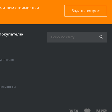
считаем стоимость и
Задать вопрос
покупателю
упателю
альности