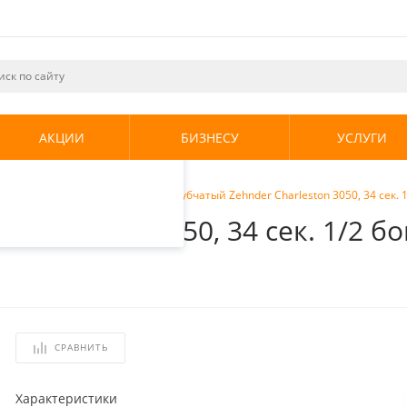
ециалистами и
те. Продолжая
его использования.
АКЦИИ
БИЗНЕСУ
УСЛУГИ
енциальности
.
кие радиаторы
/
Радиатор трубчатый Zehnder Charleston 3050, 34 сек. 1
harleston 3050, 34 сек. 1/2 б
СРАВНИТЬ
Характеристики