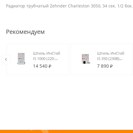
Радиатор трубчатый Zehnder Charleston 3050, 34 сек. 1/2 бок
Рекомендуем
Штиль ИнСтаб
Штиль ИнСтаб
IS 1000 (220-
IS 350 (230В)
230В)
Стабилизатор
14 540 ₽
7 890 ₽
Стабилизатор
напряжения
напряжения
инверторный
инверторный