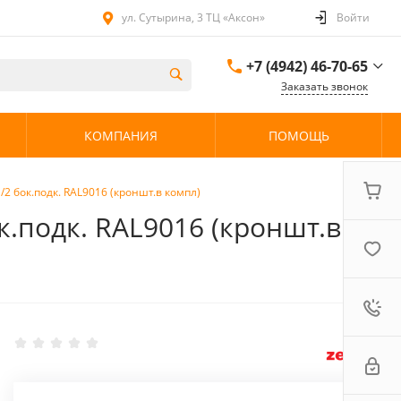
ул. Сутырина, 3 ТЦ «Аксон»
Войти
+7 (4942) 46-70-65
Заказать звонок
+7 (4942) 46-70-65
КОМПАНИЯ
ПОМОЩЬ
ул. Сутырина, 3 ТЦ
«Аксон»
08:00 - 20:00 без
выходных
/2 бок.подк. RAL9016 (кроншт.в компл)
ок.подк. RAL9016 (кроншт.в