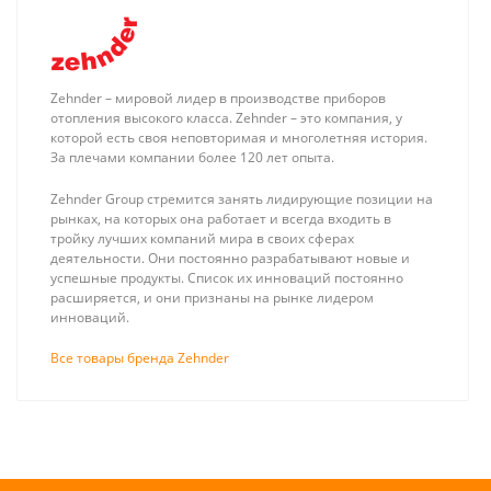
Zehnder – мировой лидер в производстве приборов
отопления высокого класса. Zehnder – это компания, у
которой есть своя неповторимая и многолетняя история.
За плечами компании более 120 лет опыта.
Stout
Stout Угольник
Zehnder Group стремится занять лидирующие позиции на
Монтажная
настенный с
рынках, на которых она работает и всегда входить в
гильза 20 для
креплением
тройку лучших компаний мира в своих сферах
108 ₽
647 ₽
труб из
короткий 1/2" х 16
деятельности. Они постоянно разрабатывают новые и
сшитого
для
успешные продукты. Список их инноваций постоянно
полиэтилена
металлопластиковых
расширяется, и они признаны на рынке лидером
аксиальный
труб прессовой
инноваций.
Все товары бренда Zehnder