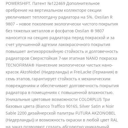
POWERSHIFT. Патент №122469 Дополнительное
оребрение на вертикальном коллекторе секции
увеличивает теплоотдачу радиатора на 5%. Oxsilan R
9807 – новое поколение экологически чистого покрытия
без тяжелых металлов и фосфатов Oxsilan ® 9807
наносится на секцию радиатора перед покраской и за
счет улучшенной адгезии лакокрасочного покрытия
повышает антикоррозийную стойкость и долговечность
радиаторов Сверхстойкая 7-ми этапная NANO покраска
TECNOFIRMA® Нанесение экологически чистых нано-
красок AkzoNobel (Нидерланды) и FreiLacke (Германия) в
семь этапов, гарантирует стойкость к механическим
повреждениям и обеспечивает долговечность покрытия
радиатора в помещениях с повышенной влажностью.
Уникальные цветовые возможности COLORPLUS Три
базовых цвета (Bianco Traffico 9016S, Silver Satin и Noir
Sable 2200 дизайнерской палитры FUTURA AKZONOBEL
(Нидерланды)) и возможность окраски в любой цвет RAL
на заказ позволяют создать абсолютно уникальный