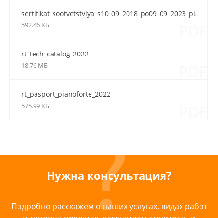
sertifikat_sootvetstviya_s10_09_2018_po09_09_2023_piano_for
592.46 КБ
PDF
rt_tech_catalog_2022
18.76 МБ
PDF
rt_pasport_pianoforte_2022
575.99 КБ
PDF
Нужна консультация?
Подробно расскажем о наших услугах, видах работ
и типовых проектах, рассчитаем стоимость и