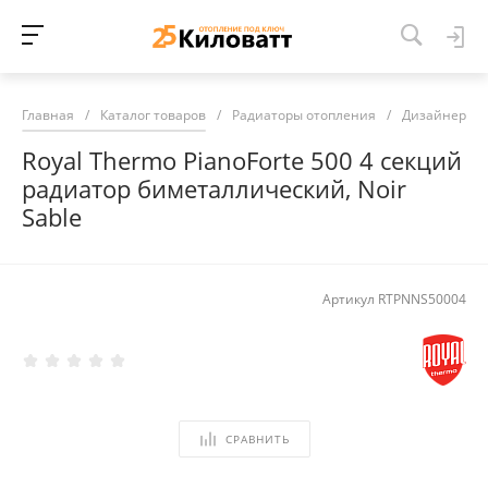
Главная
/
Каталог товаров
/
Радиаторы отопления
/
Дизайнерски
Royal Thermo PianoForte 500 4 секций
радиатор биметаллический, Noir
Sable
Артикул
RTPNNS50004
СРАВНИТЬ