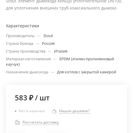
Stout Элемент дымохода кольцо уплотнительное DN100,
для уплотнения внешних труб коаксиального дымохо
Характеристики
Производитель
—
Stout
Страна бренда
—
Россия
Страна производства
—
Италия
Материал изготовления
—
EPDM (этилен-пропиленовый
каучук)
Назначение дымохода
—
Для котлов с закрытой камерой
583 ₽
/
шт
Нет в наличии
Нашли дешевле?
Рассчитать доставку