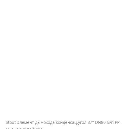
Stout Элемент дымохода конденсац.угол 87° DN80 м/п PP-