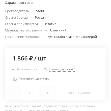
Характеристики
Производитель
—
Stout
Страна бренда
—
Россия
Страна производства
—
Италия
Материал изготовления
—
Алюминий
Назначение дымохода
—
Для котлов с закрытой камерой
1 866 ₽
/
шт
Нет в наличии
Нашли дешевле?
Рассчитать доставку
-
+
НЕТ В НАЛИЧИИ
Цена действительна только для интернет-магазина и может
отличаться от цен в розничных магазинах