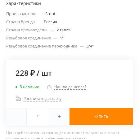
Характеристики
Производитель
—
Stout
Страна бренда
—
Россия
Страна производства
—
Италия
Резьбовое соединение
—
1"
Резьбовое соединение переходника
—
3/4"
228 ₽
/
шт
В наличии
Нашли дешевле?
Рассчитать доставку
-
+
КУПИТЬ
Цена действительна только для интернет-магазина и может
отличаться от цен в розничных магазинах