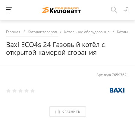
Главная
/
Каталог товаров
/
Котельное оборудование
/
Котлы от
Baxi ECO4s 24 Газовый котёл с
открытой камерой сгорания
Артикул
7659762--
СРАВНИТЬ