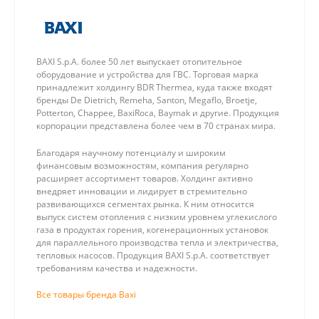
BAXI S.p.A. более 50 лет выпускает отопительное
оборудование и устройства для ГВС. Торговая марка
принадлежит холдингу BDR Thermea, куда также входят
бренды De Dietrich, Remeha, Santon, Megaflo, Broetje,
Potterton, Chappee, BaxiRoca, Baymak и другие. Продукция
корпорации представлена более чем в 70 странах мира.
Благодаря научному потенциалу и широким
финансовым возможностям, компания регулярно
расширяет ассортимент товаров. Холдинг активно
внедряет инновации и лидирует в стремительно
развивающихся сегментах рынка. К ним относится
выпуск систем отопления с низким уровнем углекислого
газа в продуктах горения, когенерационных установок
для параллельного производства тепла и электричества,
тепловых насосов. Продукция BAXI S.p.A. соответствует
требованиям качества и надежности.
Все товары бренда Baxi