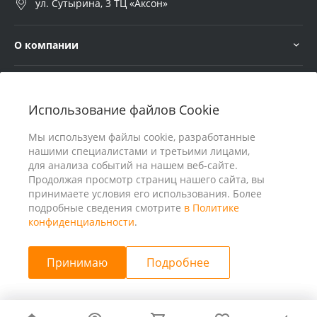
ул. Сутырина, 3 ТЦ «Аксон»
О компании
Услуги
Использование файлов Cookie
В помощь покупателю
Мы используем файлы cookie, разработанные
нашими специалистами и третьими лицами,
для анализа событий на нашем веб-сайте.
Продолжая просмотр страниц нашего сайта, вы
принимаете условия его использования. Более
подробные сведения смотрите
в Политике
конфиденциальности
.
Принимаю
Подробнее
© 2026 ООО «25 Киловатт» ИНН 4401188290, Все права