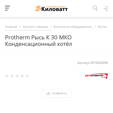
Главная
/
Каталог товаров
/
Котельное оборудование
/
Котлы от
Protherm Рысь К 30 МКО
Конденсационный котёл
Артикул
0010020290
СРАВНИТЬ