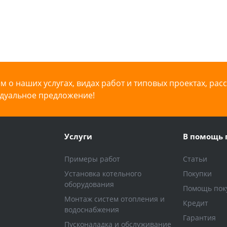
 о наших услугах, видах работ и типовых проектах, рас
дуальное предложение!
Услуги
В помощь 
Примеры работ
Статьи
Установка котельного
Покупки
оборудования
Помощь пок
Монтаж систем отопления и
Кредит
водоснабжения
Гарантия
Пусконаладка и обслуживание