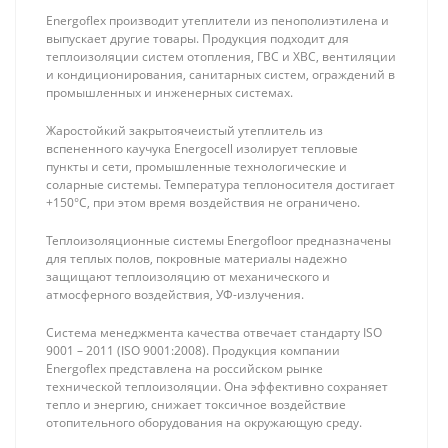
Energoflex производит утеплители из пенополиэтилена и
выпускает другие товары. Продукция подходит для
теплоизоляции систем отопления, ГВС и ХВС, вентиляции
и кондиционирования, санитарных систем, ограждений в
промышленных и инженерных системах.
Жаростойкий закрытоячеистый утеплитель из
Rommer Pex-A
Oventrop Unibox
вспененного каучука Energocell изолирует тепловые
16 (2.0) + EVOH,
E RTL Регулятор
пункты и сети, промышленные технологические и
(в бухте 240м)
теплого пола с
78 ₽
13 260 ₽
соларные системы. Температура теплоносителя достигает
труба из
автоматическим
+150°С, при этом время воздействия не ограничено.
сшитого
ограничителем
полиэтилена
t° обратки
Теплоизоляционные системы Energofloor предназначены
(цвет красный)
для теплых полов, покровные материалы надежно
защищают теплоизоляцию от механического и
атмосферного воздействия, УФ-излучения.
Система менеджмента качества отвечает стандарту ISO
9001 – 2011 (ISO 9001:2008). Продукция компании
Energoflex представлена на российском рынке
технической теплоизоляции. Она эффективно сохраняет
тепло и энергию, снижает токсичное воздействие
отопительного оборудования на окружающую среду.