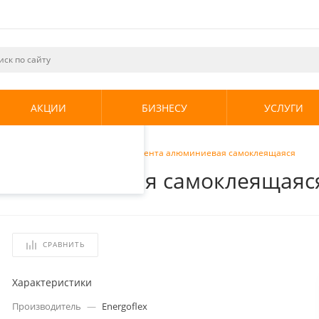
ециалистами и
те. Продолжая
его использования.
АКЦИИ
БИЗНЕСУ
УСЛУГИ
енциальности
.
руб
/
Energoflex 50м х 100мм Лента алюминиевая самоклеящаяся
та алюминиевая самоклеящаяс
СРАВНИТЬ
Характеристики
Производитель
—
Energoflex