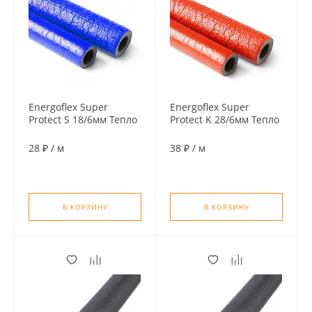
Energoflex Super
Energoflex Super
Protect S 18/6мм Тепло
Protect K 28/6мм Тепло
изоляция для труб (по
изоляция для труб (по
2м), цвет синий
2м), цвет красный
28 ₽
/
м
38 ₽
/
м
В КОРЗИНУ
В КОРЗИНУ