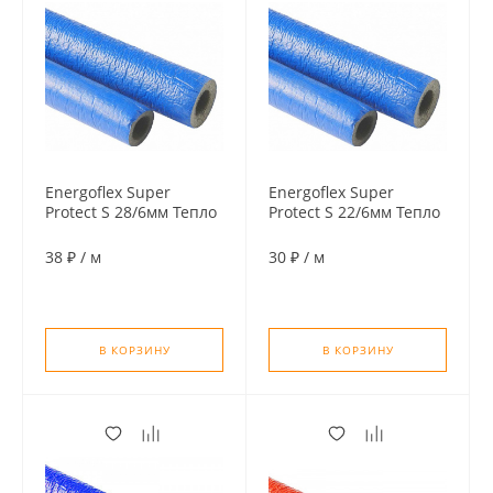
Energoflex Super
Energoflex Super
Protect S 28/6мм Тепло
Protect S 22/6мм Тепло
изоляция для труб (по
изоляция для труб (по
2м), цвет синий
2м), цвет синий
38 ₽
/
м
30 ₽
/
м
В КОРЗИНУ
В КОРЗИНУ