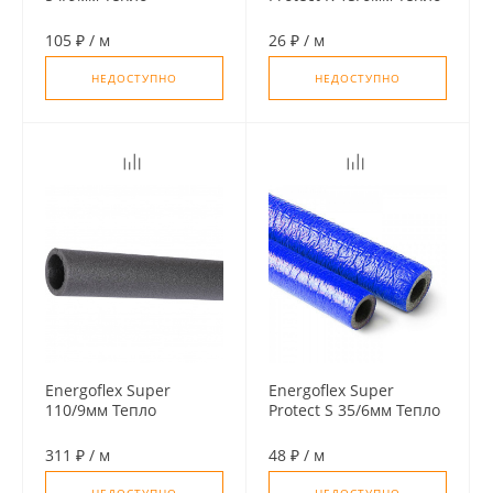
изоляция для труб (по
изоляция для труб (по
2м)
2м), цвет красный
105 ₽
/
м
26 ₽
/
м
НЕДОСТУПНО
НЕДОСТУПНО
Energoflex Super
Energoflex Super
110/9мм Тепло
Protect S 35/6мм Тепло
изоляция для труб (по
изоляция для труб (по
2м)
2м), цвет синий
311 ₽
/
м
48 ₽
/
м