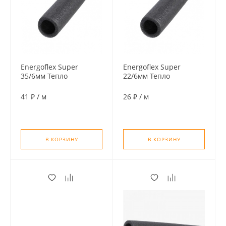
Energoflex Super
Energoflex Super
35/6мм Тепло
22/6мм Тепло
изоляция для труб (по
изоляция для труб (по
2м)
2м)
41 ₽
/
м
26 ₽
/
м
В КОРЗИНУ
В КОРЗИНУ