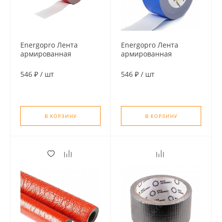
Energopro Лента
Energopro Лента
армированная
армированная
самоклеящаяся 48мм х
самоклеящаяся 48мм х
25м, красная
25м, синяя
546 ₽
/
шт
546 ₽
/
шт
В КОРЗИНУ
В КОРЗИНУ