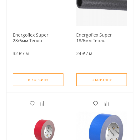
Energoflex Super
Energoflex Super
28/6мм Тепло
18/6мм Тепло
изоляция для труб (по
изоляция для труб (по
2м)
2м)
32 ₽
/
м
24 ₽
/
м
В КОРЗИНУ
В КОРЗИНУ