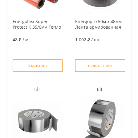
Energoflex Super
Energopro 50м x 48мм
Protect K 35/6мм Тепло
Лента армированная
изоляция для труб (по
самоклеящаяся серая
2м), цвет красный
48 ₽
/
м
1 002 ₽
/
шт
В КОРЗИНУ
НЕДОСТУПНО