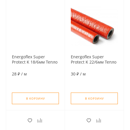
Energoflex Super
Energoflex Super
Protect K 18/6мм Тепло
Protect K 22/6мм Тепло
изоляция для труб (по
изоляция для труб (по
2м), цвет красный
2м), цвет красный
28 ₽
/
м
30 ₽
/
м
В КОРЗИНУ
В КОРЗИНУ