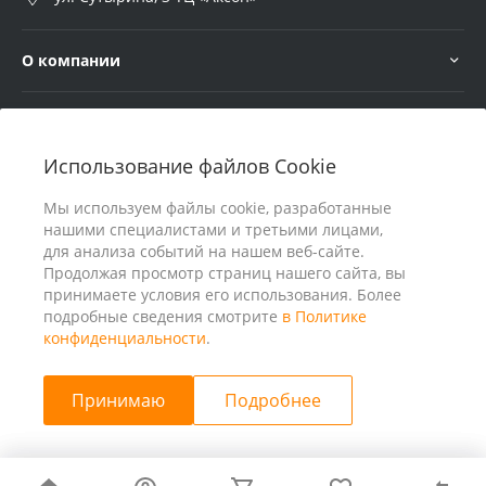
О компании
Услуги
Использование файлов Cookie
В помощь покупателю
Мы используем файлы cookie, разработанные
нашими специалистами и третьими лицами,
для анализа событий на нашем веб-сайте.
Продолжая просмотр страниц нашего сайта, вы
принимаете условия его использования. Более
подробные сведения смотрите
в Политике
конфиденциальности
.
Принимаю
Подробнее
© 2026 ООО «25 Киловатт» ИНН 4401188290, Все права