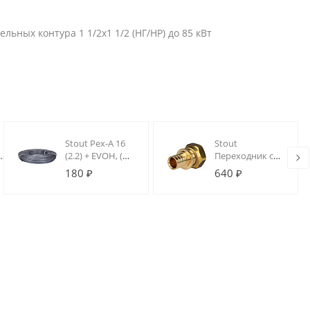
ьных контура 1 1/2х1 1/2 (НГ/НР) до 85 кВт
Stout Pex-A 16
Stout
ий
(2.2) + EVOH, (в
Переходник с
бухте 100м)
накидной
180 ₽
640 ₽
труба из
гайкой
сшитого
(евроконус)
полиэтилена
20xG 3/4" для
(цвет серый)
труб из
сшитого
полиэтилена
аксиальный