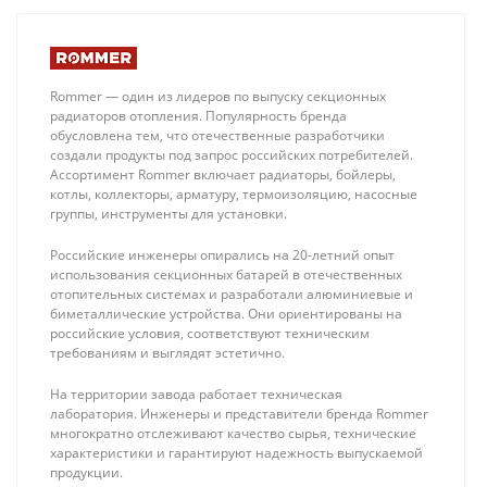
Rommer — один из лидеров по выпуску секционных
радиаторов отопления. Популярность бренда
обусловлена тем, что отечественные разработчики
создали продукты под запрос российских потребителей.
Ассортимент Rommer включает радиаторы, бойлеры,
котлы, коллекторы, арматуру, термоизоляцию, насосные
группы, инструменты для установки.
Stout Клапан ручной
Stout
терморегулирующий,
Гидравлическая
Российские инженеры опирались на 20-летний опыт
угловой 1/2" (с
стрелка 3 м3/
657 ₽
21 335 ₽
использования секционных батарей в отечественных
дополнительным
час компактная
отопительных системах и разработали алюминиевые и
уплотнением)
биметаллические устройства. Они ориентированы на
российские условия, соответствуют техническим
требованиям и выглядят эстетично.
На территории завода работает техническая
лаборатория. Инженеры и представители бренда Rommer
многократно отслеживают качество сырья, технические
характеристики и гарантируют надежность выпускаемой
продукции.