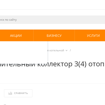
ециалистами и
те. Продолжая
его использования.
АКЦИИ
БИЗНЕСУ
УСЛУГИ
енциальности
.
ная арматура
/
Коллекторы для котельной
/
ра 1 1/2х1 1/2 (НГ/НР) до 85 кВт
тельный коллектор 3(4) отоп
СРАВНИТЬ