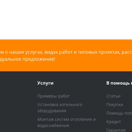
 о наших услугах, видах работ и типовых проектах, рас
дуальное предложение!
Услуги
В помощь 
Примеры работ
Статьи
Установка котельного
Покупки
оборудования
Помощь пок
Монтаж систем отопления и
Кредит
водоснабжения
Гарантия