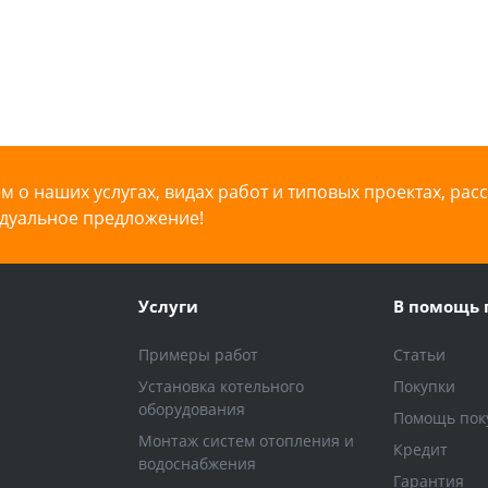
 о наших услугах, видах работ и типовых проектах, рас
дуальное предложение!
Услуги
В помощь 
Примеры работ
Статьи
Установка котельного
Покупки
оборудования
Помощь пок
Монтаж систем отопления и
Кредит
водоснабжения
Гарантия