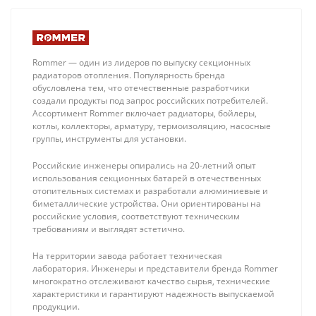
Rommer — один из лидеров по выпуску секционных
радиаторов отопления. Популярность бренда
обусловлена тем, что отечественные разработчики
создали продукты под запрос российских потребителей.
Ассортимент Rommer включает радиаторы, бойлеры,
котлы, коллекторы, арматуру, термоизоляцию, насосные
группы, инструменты для установки.
Energoflex
Royal Thermo
Super Protect S
AQUATEC INOX-
Российские инженеры опирались на 20-летний опыт
18/6мм Тепло
F 80 Бойлер
28 ₽
31 610 ₽
использования секционных батарей в отечественных
изоляция для
косвенного
отопительных системах и разработали алюминиевые и
труб (по 2м),
нагрева
биметаллические устройства. Они ориентированы на
цвет синий
настенный
российские условия, соответствуют техническим
(встроенный
требованиям и выглядят эстетично.
ТЭН 2 кВт)
На территории завода работает техническая
лаборатория. Инженеры и представители бренда Rommer
многократно отслеживают качество сырья, технические
характеристики и гарантируют надежность выпускаемой
продукции.