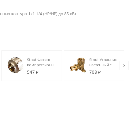
ых контура 1х1.1/4 (НР/НР) до 85 кВт
Stout Фитинг
Stout Угольник
компрессионный
настенный с
для медных
креплением
547 ₽
708 ₽
трубок 15 х
20xRp 1/2" для
3/4"EK (NEW)
труб из
сшитого
полиэтилена
аксиальный