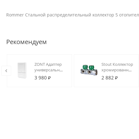
Rommer Стальной распределительный коллектор 5 отопительн
Рекомендуем
ZONT Адаптер
Stout Коллектор
универсальный
хромированный
для
1", 2 отвода,
3 980 ₽
2 882 ₽
подключения
подключение
котла по
3/4" "евроконус"
цифровой
шине (ECO)