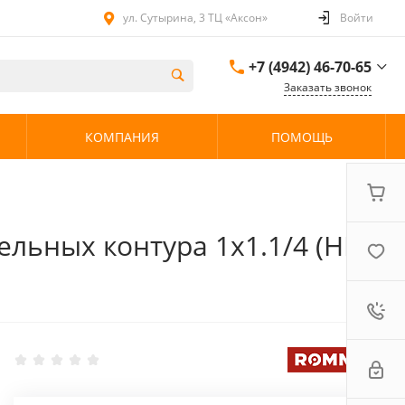
ул. Сутырина, 3 ТЦ «Аксон»
Войти
+7 (4942) 46-70-65
Заказать звонок
+7 (4942) 46-70-65
КОМПАНИЯ
ПОМОЩЬ
ул. Сутырина, 3 ТЦ
«Аксон»
08:00 - 20:00 без
выходных
льных контура 1х1.1/4 (НР/