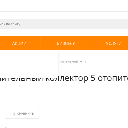
ециалистами и
те. Продолжая
его использования.
АКЦИИ
БИЗНЕСУ
УСЛУГИ
енциальности
.
ная арматура
/
Коллекторы для котельной
/
 1х1.1/4 (НР/НР) до 85 кВт
тельный коллектор 5 отопите
СРАВНИТЬ