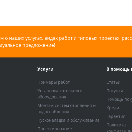
 о наших услугах, видах работ и типовых проектах, рас
дуальное предложение!
Услуги
В помощь 
Примеры работ
Статьи
Установка котельного
Покупки
оборудования
Помощь пок
Монтаж систем отопления и
Кредит
водоснабжения
Гарантия
Пусконаладка и обслуживание
Политика
Проектирование
конфиденци