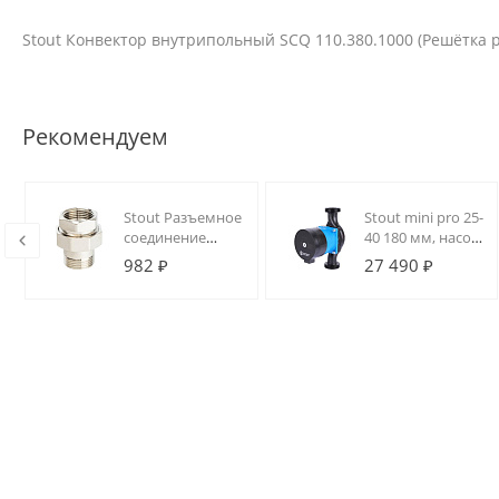
Stout Конвектор внутрипольный SCQ 110.380.1000 (Решётка
Рекомендуем
Stout Разъемное
Stout mini pro 25-
соединение
40 180 мм, насос
"американка" ВН
циркуляционный
982 ₽
27 490 ₽
никелированное,
частотный
уплотнение o-
ring 1"