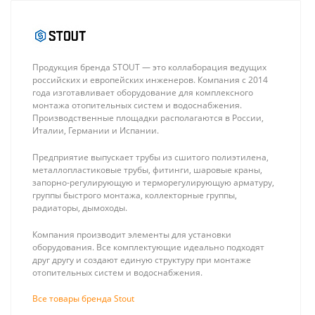
Продукция бренда STOUT — это коллаборация ведущих
российских и европейских инженеров. Компания с 2014
года изготавливает оборудование для комплексного
монтажа отопительных систем и водоснабжения.
Производственные площадки располагаются в России,
Италии, Германии и Испании.
Rommer Труба
Aquasfera 9501
28х1.2 mm из
Коллекторная
Предприятие выпускает трубы из сшитого полиэтилена,
нержавеющей
группа 04 вых. с
706 ₽
6 005 ₽
металлопластиковые трубы, фитинги, шаровые краны,
стали (304), в
"маевским" и
запорно-регулирующую и терморегулирующую арматуру,
штангах по 4м
сливом из нерж.
группы быстрого монтажа, коллекторные группы,
стали (с
радиаторы, дымоходы.
расходомерами)
Компания производит элементы для установки
оборудования. Все комплектующие идеально подходят
друг другу и создают единую структуру при монтаже
отопительных систем и водоснабжения.
Все товары бренда Stout