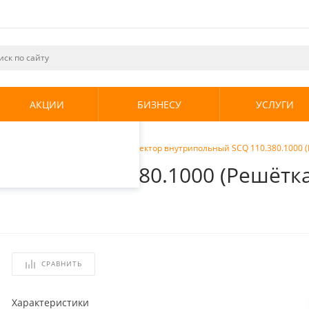
ециалистами и
те. Продолжая
его использования.
АКЦИИ
БИЗНЕСУ
УСЛУГИ
енциальности
.
ы внутрипольные
/
Stout Конвектор внутрипольный SCQ 110.380.1000
ный SCQ 110.380.1000 (Решёт
СРАВНИТЬ
Характеристики