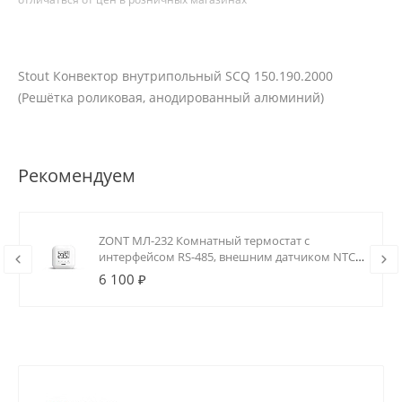
Stout Конвектор внутрипольный SCQ 150.190.2000
(Решётка роликовая, анодированный алюминий)
Рекомендуем
ZONT МЛ-232 Комнатный термостат с
интерфейсом RS-485, внешним датчиком NTC
и реле (0.5А)
6 100 ₽