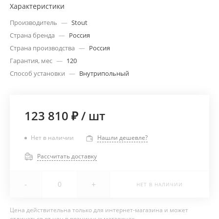
Характеристики
Производитель
—
Stout
Страна бренда
—
Россия
Страна производства
—
Россия
Гарантия, мес
—
120
Способ установки
—
Внутрипольный
123 810 ₽
/
шт
Нет в наличии
Нашли дешевле?
Рассчитать доставку
-
+
НЕТ В НАЛИЧИИ
Цена действительна только для интернет-магазина и может
отличаться от цен в розничных магазинах