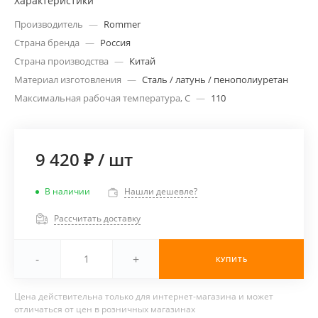
Характеристики
Производитель
—
Rommer
Страна бренда
—
Россия
Страна производства
—
Китай
Материал изготовления
—
Сталь / латунь / пенополиуретан
Максимальная рабочая температура, С
—
110
9 420 ₽
/
шт
В наличии
Нашли дешевле?
Рассчитать доставку
-
+
КУПИТЬ
Цена действительна только для интернет-магазина и может
отличаться от цен в розничных магазинах