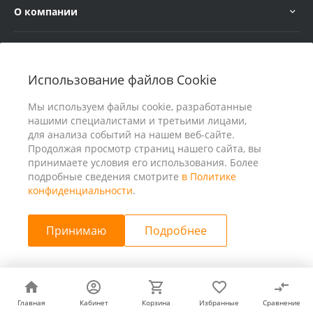
О компании
Услуги
Использование файлов Cookie
В помощь покупателю
Мы используем файлы cookie, разработанные
нашими специалистами и третьими лицами,
для анализа событий на нашем веб-сайте.
Продолжая просмотр страниц нашего сайта, вы
принимаете условия его использования. Более
подробные сведения смотрите
в Политике
конфиденциальности
.
Принимаю
Подробнее
© 2026 ООО «25 Киловатт» ИНН 4401188290, Все права
защищены
Главная
Главная
Кабинет
Кабинет
Корзина
Корзина
Избранные
Избранные
Сравнение
Сравнение