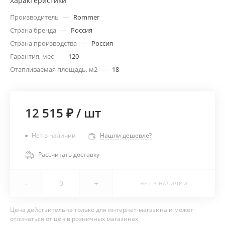
Характеристики
Производитель
—
Rommer
Страна бренда
—
Россия
Страна производства
—
Россия
Гарантия, мес
—
120
Отапливаемая площадь, м2
—
18
12 515 ₽
/
шт
Нет в наличии
Нашли дешевле?
Рассчитать доставку
-
+
НЕТ В НАЛИЧИИ
Цена действительна только для интернет-магазина и может
отличаться от цен в розничных магазинах