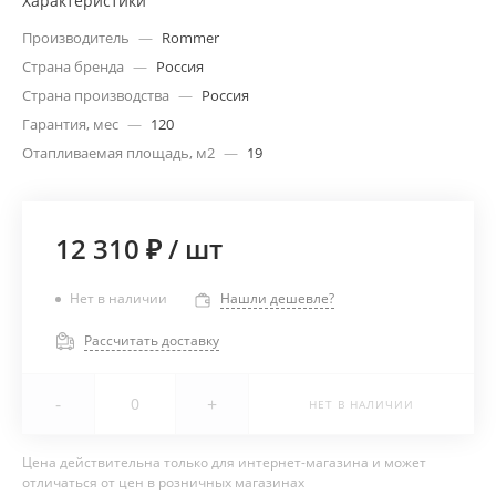
Характеристики
Производитель
—
Rommer
Страна бренда
—
Россия
Страна производства
—
Россия
Гарантия, мес
—
120
Отапливаемая площадь, м2
—
19
12 310 ₽
/
шт
Нет в наличии
Нашли дешевле?
Рассчитать доставку
-
+
НЕТ В НАЛИЧИИ
Цена действительна только для интернет-магазина и может
отличаться от цен в розничных магазинах